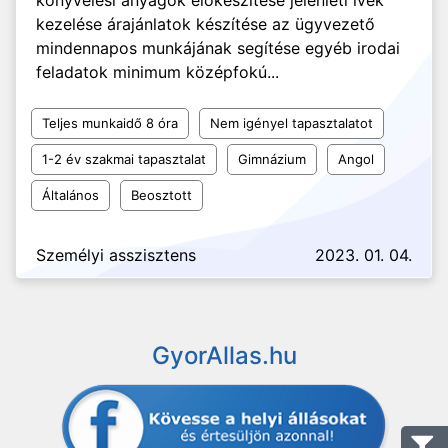
könyvelési anyagok előkészítése jelenléti ívek
kezelése árajánlatok készítése az ügyvezető
mindennapos munkájának segítése egyéb irodai
feladatok minimum középfokú...
Teljes munkaidő 8 óra
Nem igényel tapasztalatot
1-2 év szakmai tapasztalat
Gimnázium
Angol
Általános
Beosztott
Személyi asszisztens
2023. 01. 04.
GyorAllas.hu