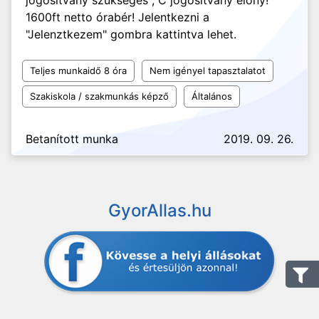
jogosítvány szükséges , C jogosítvány előny!
1600ft netto órabér! Jelentkezni a
"Jelenztkezem" gombra kattintva lehet.
Teljes munkaidő 8 óra
Nem igényel tapasztalatot
Szakiskola / szakmunkás képző
Általános
Betanított munka
2019. 09. 26.
GyorAllas.hu