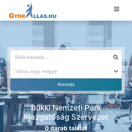
Bükki Nemzeti Park
Igazgatóság Szervezet
0 darab találat