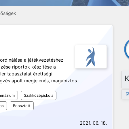
tőségek
oordinálása a játékvezetéshez
gzése riportok készítése a
er tapasztalat érettségi
K
gzés ápolt megjelenés, magabiztos...
mnázium
Szakközépiskola
os
Beosztott
2021. 06. 18.