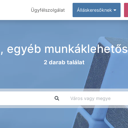
Ügyfélszolgálat
Álláskeresőknek
., egyéb munkáklehetős
2 darab találat