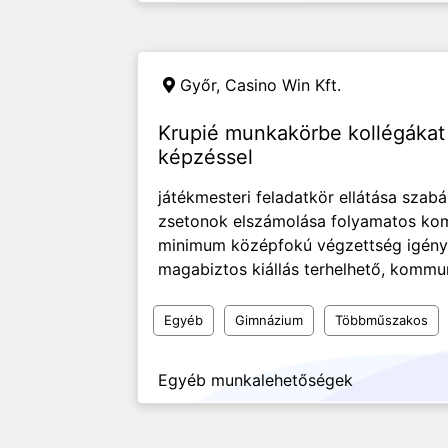
Győr,
Casino Win Kft.
Krupié munkakörbe kollégákat
képzéssel
játékmesteri feladatkör ellátása szabá
zsetonok elszámolása folyamatos ko
minimum középfokú végzettség igénye
magabiztos kiállás terhelhető, kommun
Egyéb
Gimnázium
Többműszakos
Egyéb munkalehetőségek