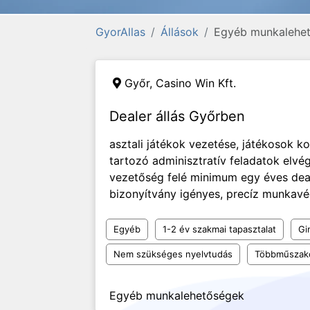
GyorAllas
Állások
Egyéb munkalehe
Győr,
Casino Win Kft.
Dealer állás Győrben
asztali játékok vezetése, játékosok k
tartozó adminisztratív feladatok elvé
vezetőség felé minimum egy éves deal
bizonyítvány igényes, precíz munkavé
Egyéb
1-2 év szakmai tapasztalat
Gi
Nem szükséges nyelvtudás
Többműszak
Egyéb munkalehetőségek