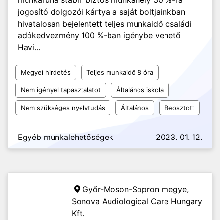
munkaruha stabil, biztos munkahely 30 %-ra
jogosító dolgozói kártya a saját boltjainkban
hivatalosan bejelentett teljes munkaidő családi
adókedvezmény 100 %-ban igénybe vehető
Havi...
Megyei hirdetés
Teljes munkaidő 8 óra
Nem igényel tapasztalatot
Általános iskola
Nem szükséges nyelvtudás
Általános
Beosztott
Egyéb munkalehetőségek
2023. 01. 12.
Győr-Moson-Sopron megye,
Sonova Audiological Care Hungary
Kft.