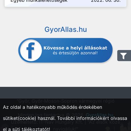
Egyéb munkalehetőségek
2022. 06. 30.
GyorAllas.hu
"Győr, Győr-Moson-Sopron vármegyei régió
Az oldal a hatékonyabb működés érdekében
állásportálja"
Minden jog fentartva © 2026.
GyorAllas.hu
sütiket(cookie) használ. További információkért olvassa
Üzemeltető: IT-Nav Hungary Kft. | "Az elsők közé
navigáljuk!"
el a
süti tájékoztatót!