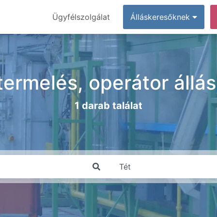
Ügyfélszolgálat
Álláskeresőknek
 termelés, operátor áll
1 darab találat