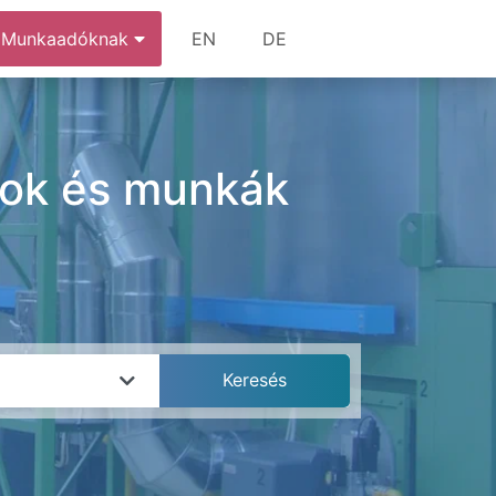
Munkaadóknak
EN
DE
ások és munkák