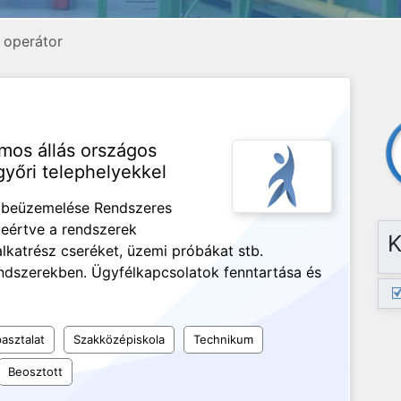
, operátor
amos állás országos
yőri telephelyekkel
s beüzemelése Rendszeres
leértve a rendszerek
K
alkatrész cseréket, üzemi próbákat stb.
rendszerekben. Ügyfélkapcsolatok fenntartása és
asztalat
Szakközépiskola
Technikum
Beosztott