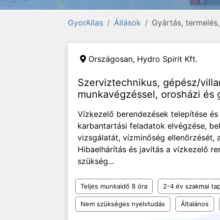
GyorAllas
Állások
Gyártás, termelés
Országosan,
Hydro Spirit Kft.
Szerviztechnikus, gépész/vill
munkavégzéssel, orosházi és g
Vízkezelő berendezések telepítése é
karbantartási feladatok elvégzése, be
vizsgálatát, vízminőség ellenőrzését, 
Hibaelhárítás és javítás a vízkezelő 
szükség...
Teljes munkaidő 8 óra
2-4 év szakmai tap
Nem szükséges nyelvtudás
Általános