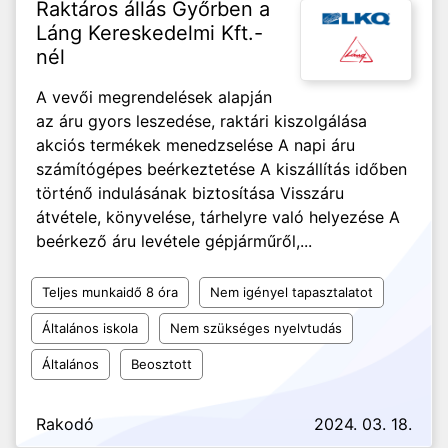
Raktáros állás Győrben a
Láng Kereskedelmi Kft.-
nél
A vevői megrendelések alapján
az áru gyors leszedése, raktári kiszolgálása
akciós termékek menedzselése A napi áru
számítógépes beérkeztetése A kiszállítás időben
történő indulásának biztosítása Visszáru
átvétele, könyvelése, tárhelyre való helyezése A
beérkező áru levétele gépjárműről,...
Teljes munkaidő 8 óra
Nem igényel tapasztalatot
Általános iskola
Nem szükséges nyelvtudás
Általános
Beosztott
Rakodó
2024. 03. 18.