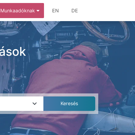
Munkaadóknak
EN
DE
lások