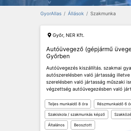
GyorAllas
Állások
Szakmunka
Győr,
NER Kft.
Autóüvegező (gépjármű üvegez
Győrben
Autóüvegezés kiszállítás. szakmai gya
autószerelésben való jártasság illetve
szerelésben való jártasság műszaki i
végzettség autóüvegezésben való járt
Teljes munkaidő 8 óra
Részmunkaidő 6 ó
Szakiskola / szakmunkás képző
Szakközé
Általános
Beosztott