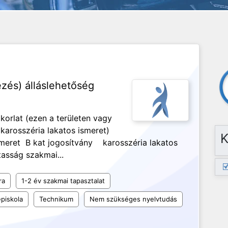
és) álláslehetőség
korlat (ezen a területen vagy
 karosszéria lakatos ismeret)
K
smeret B kat jogosítvány karosszéria lakatos
asság szakmai...
ra
1-2 év szakmai tapasztalat
piskola
Technikum
Nem szükséges nyelvtudás