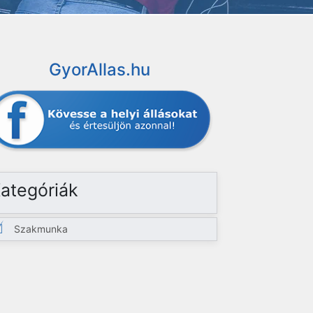
GyorAllas.hu
ategóriák
Szakmunka