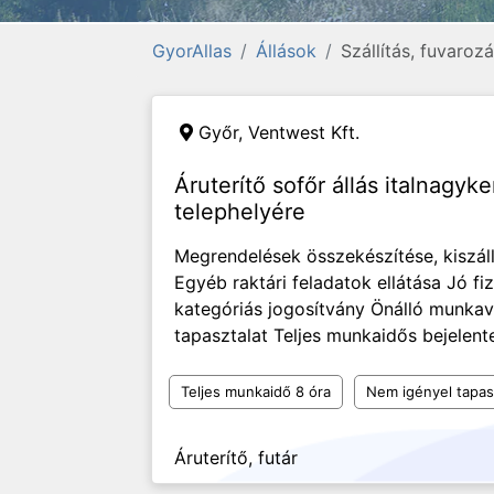
GyorAllas
Állások
Szállítás, fuvaroz
Győr,
Ventwest Kft.
Áruterítő sofőr állás italnagyk
telephelyére
Megrendelések összekészítése, kiszáll
Egyéb raktári feladatok ellátása Jó fiz
kategóriás jogosítvány Önálló munka
tapasztalat Teljes munkaidős bejelen
Teljes munkaidő 8 óra
Nem igényel tapas
Áruterítő, futár