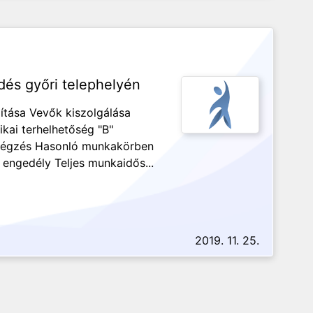
edés győri telephelyén
ítása Vevők kiszolgálása
ikai terhelhetőség "B"
avégzés Hasonló munkakörben
 engedély Teljes munkaidős...
2019. 11. 25.