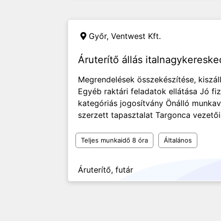
Győr,
Ventwest Kft.
Áruterítő állás italnagykeresk
Megrendelések összekészítése, kiszáll
Egyéb raktári feladatok ellátása Jó fiz
kategóriás jogosítvány Önálló munk
szerzett tapasztalat Targonca vezetői
Teljes munkaidő 8 óra
Általános
Áruterítő, futár