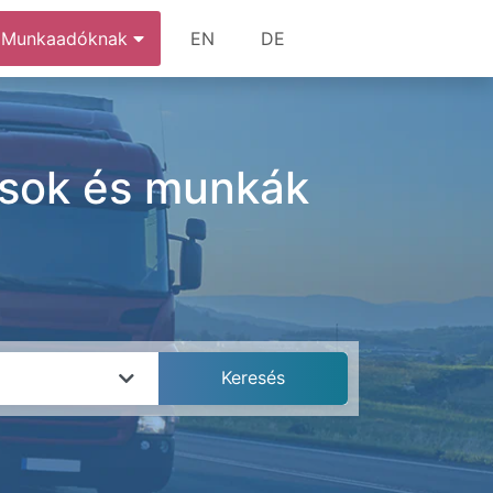
Munkaadóknak
EN
DE
lások és munkák