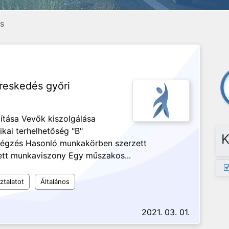
ás
ereskedés győri
ítása Vevők kiszolgálása
ikai terhelhetőség "B"
K
végzés Hasonló munkakörben szerzett
tett munkaviszony Egy műszakos...
ztalatot
Általános
2021. 03. 01.