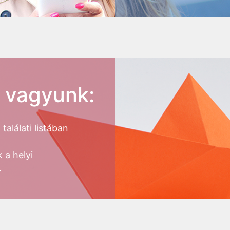
n vagyunk:
alálati listában
 a helyi
.