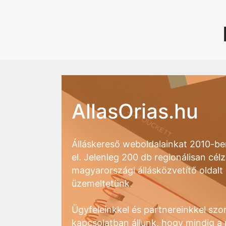
AllasOrias.hu
Álláskereső weboldalainkat 2010-ben
el. Jelenleg 200 db regionálisan célz
magyarországi állásközvetítő oldalt
üzemeltetünk.
Ügyfeleinkkel és partnereinkkel szo
kapcsolatban állunk, hogy mindig 