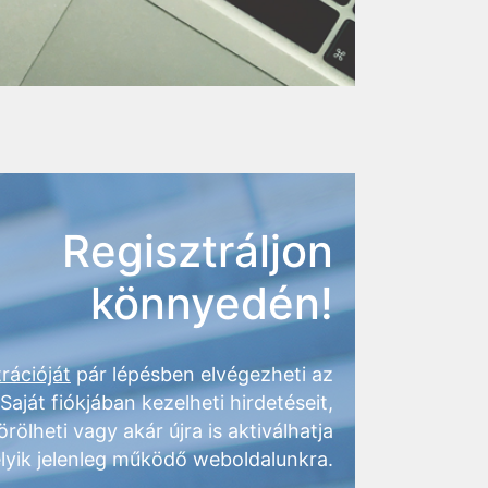
Regisztráljon
könnyedén!
rációját
pár lépésben elvégezheti az
 Saját fiókjában kezelheti hirdetéseit,
örölheti vagy akár újra is aktiválhatja
lyik jelenleg működő weboldalunkra.