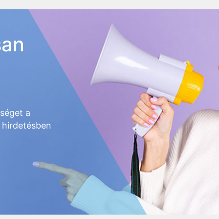
san
őséget a
 hirdetésben