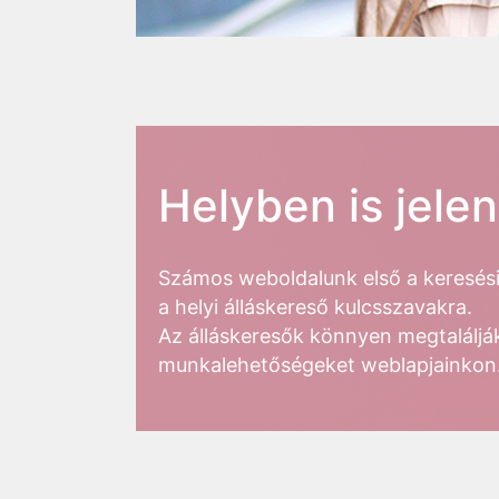
Helyben is jele
Számos weboldalunk első a keresési t
a helyi álláskereső kulcsszavakra.
Az álláskeresők könnyen megtalálják
munkalehetőségeket weblapjainkon