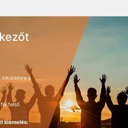
kezőt
 kiküldésre a
fix felső
tt kiemelés: