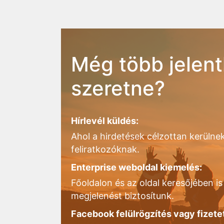
Még több jelent
szeretne?
Hírlevél küldés:
Ahol a hirdetések célzottan kerülnek
feliratkozóknak.
Enterprise weboldal kiemelés:
Főoldalon és az oldal keresőjében is 
megjelenést biztosítunk.
Facebook felülrögzítés vagy fizete