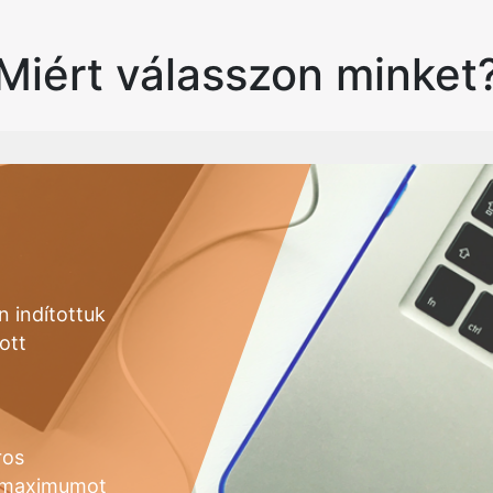
Miért válasszon minket
 indítottuk
ott
ros
a maximumot