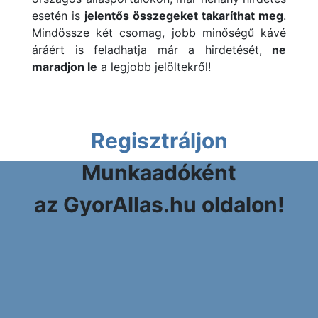
esetén is
jelentős összegeket takaríthat meg
.
Mindössze két csomag, jobb minőségű kávé
áráért is feladhatja már a hirdetését,
ne
maradjon le
a legjobb jelöltekről!
Regisztráljon
Munkaadóként
az GyorAllas.hu oldalon!