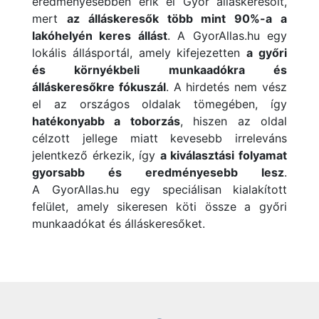
eredményesebben érik el Győr álláskeresőit,
mert
az álláskeresők több mint 90%-a a
lakóhelyén keres állást
.
A
GyorAllas.hu egy
lokális állásportál, amely kifejezetten
a győri
és környékbeli munkaadókra és
álláskeresőkre fókuszál
. A hirdetés nem vész
el az országos oldalak tömegében, így
hatékonyabb a toborzás
, hiszen az oldal
célzott jellege miatt kevesebb irreleváns
jelentkező érkezik, így
a kiválasztási folyamat
gyorsabb és eredményesebb lesz
.
A
GyorAllas.hu egy speciálisan kialakított
felület, amely sikeresen köti össze a győri
munkaadókat és álláskeresőket.