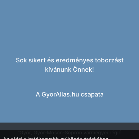
Sok sikert és eredményes toborzást
kívánunk Önnek!
A
GyorAllas.hu csapata
"Győr, Győr-Moson-Sopron vármegyei régió