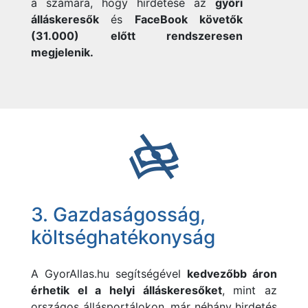
a számára, hogy hirdetése az
győri
álláskeresők
és
FaceBook követők
(31.000) előtt rendszeresen
megjelenik.
3. Gazdaságosság,
költséghatékonyság
A
GyorAllas.hu segítségével
kedvezőbb áron
érhetik el a helyi álláskeresőket
, mint az
országos állásportálokon, már néhány hirdetés