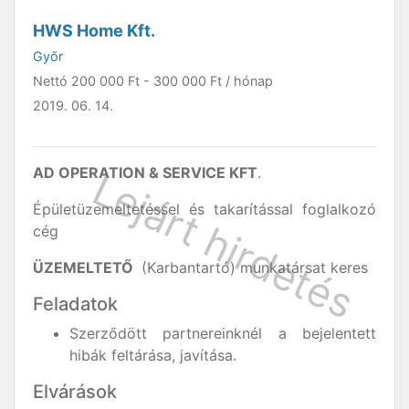
HWS Home Kft.
Győr
Nettó
200 000 Ft
-
300 000 Ft
/ hónap
2019. 06. 14.
AD OPERATION & SERVICE KFT
.
Épületüzemeltetéssel és takarítással foglalkozó
cég
ÜZEMELTETŐ
(Karbantartó) munkatársat keres
Feladatok
Szerződött partnereinknél a bejelentett
hibák feltárása, javítása.
Elvárások