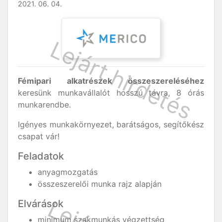
2021. 06. 04.
Fémipari alkatrészek összeszereléséhez
keresünk munkavállalót hosszú távra, 8 órás
munkarendbe.
Igényes munkakörnyezet, barátságos, segítőkész
csapat vár!
Feladatok
anyagmozgatás
összeszerelői munka rajz alapján
Elvárások
minimum szakmunkás végzettség