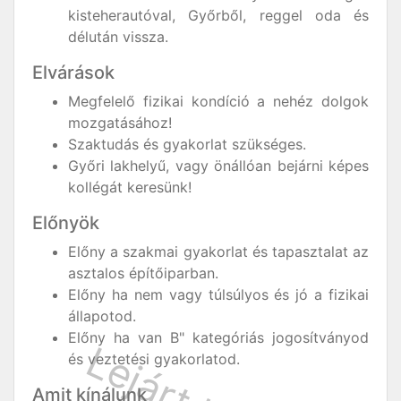
kisteherautóval, Győrből, reggel oda és
délután vissza.
Elvárások
Megfelelő fizikai kondíció a nehéz dolgok
mozgatásához!
Szaktudás és gyakorlat szükséges.
Győri lakhelyű, vagy önállóan bejárni képes
kollégát keresünk!
Előnyök
Előny a szakmai gyakorlat és tapasztalat az
asztalos építőiparban.
Előny ha nem vagy túlsúlyos és jó a fizikai
állapotod.
Előny ha van B" kategóriás jogosítványod
és veztetési gyakorlatod.
Amit kínálunk