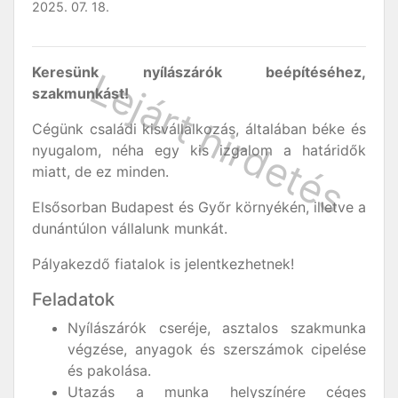
2025. 07. 18.
Keresünk nyílászárók beépítéséhez,
szakmunkást!
Cégünk családi kisvállalkozás, általában béke és
nyugalom, néha egy kis izgalom a határidők
miatt, de ez minden.
Elsősorban Budapest és Győr környékén, illetve a
dunántúlon vállalunk munkát.
Pályakezdő fiatalok is jelentkezhetnek!
Feladatok
Nyílászárók cseréje, asztalos szakmunka
végzése, anyagok és szerszámok cipelése
és pakolása.
Utazás a munka helyszínére céges