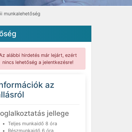
zői munkalehetőség
tőség
Az alábbi hirdetés már lejárt, ezért
nincs lehetőség a jelentkezésre!
Információk az
llásról
oglalkoztatás jellege
Teljes munkaidő 8 óra
Részmunkaidő 6 óra