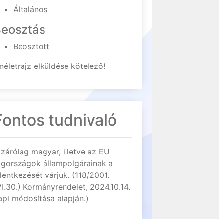
Általános
Beosztás
Beosztott
néletrajz elküldése kötelező!
Fontos tudnivaló
izárólag magyar, illetve az EU
agországok állampolgárainak a
elentkezését várjuk. (118/2001.
VI.30.) Kormányrendelet, 2024.10.14.
api módosítása alapján.)