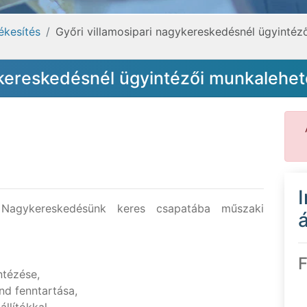
ékesítés
Győri villamosipari nagykereskedésnél ügyinté
ykereskedésnél ügyintézői munkalehe
i Nagykereskedésünk keres csapatába műszaki
á
F
ntézése,
end fenntartása,