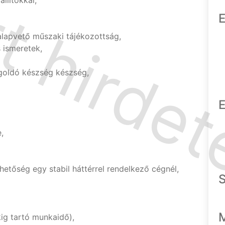
llítókkal,
E
alapvető műszaki tájékozottság,
 ismeretek,
goldó készség készség,
E
,
hetőség egy stabil háttérrel rendelkező cégnél,
ig tartó munkaidő),