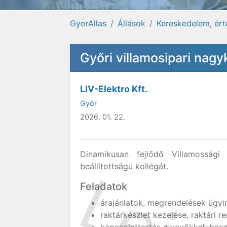
GyorAllas
Állások
Kereskedelem, ért
Győri villamosipari nag
LIV-Elektro Kft.
Győr
2026. 01. 22.
Dinamikusan fejlődő Villamosság
beállítottságú kollégát.
Feladatok
árajánlatok, megrendelések ügyi
raktárkészlet kezelése, raktári r