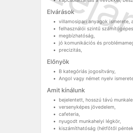
kapcsolattartás a vevőkkel, beszá
Elvárások
villamosipari anyagok ismerete, 
felhasználói szintű számítógépes
megbízhatóság,
jó komunikációs és problémame
precizitás,
Előnyök
B kategóriás jogosítvány,
Angol vagy német nyelv ismerete
Amit kínálunk
bejelentett, hosszú távú munkale
versenyképes jövedelem,
cafeteria,
nyugodt munkahelyi légkör,
kiszámíthatóság (hétfőtől péntek