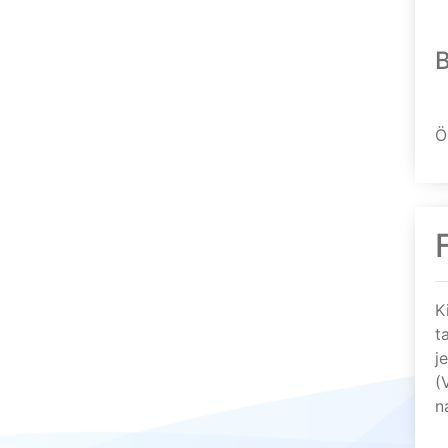
Ö
K
t
j
(
n