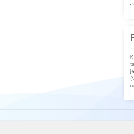
Ö
K
t
j
(
n