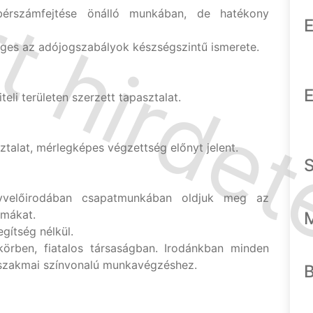
 bérszámfejtése önálló munkában, de hatékony
E
éges az adójogszabályok készségszintű ismerete.
E
eli területen szerzett tapasztalat.
ztalat, mérlegképes végzettség előnyt jelent.
yvelőirodában csapatmunkában oldjuk meg az
émákat.
gítség nélkül.
körben, fiatalos társaságban. Irodánkban minden
s szakmai színvonalú munkavégzéshez.