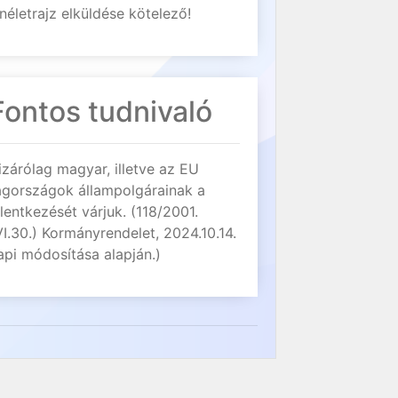
néletrajz elküldése kötelező!
Fontos tudnivaló
izárólag magyar, illetve az EU
agországok állampolgárainak a
elentkezését várjuk. (118/2001.
VI.30.) Kormányrendelet, 2024.10.14.
api módosítása alapján.)