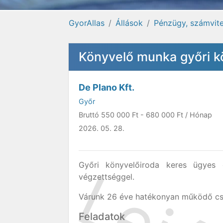
GyorAllas
Állások
Pénzügy, számvitel
Könyvelő munka győri k
De Plano Kft.
Győr
Bruttó
550 000 Ft
-
680 000 Ft
/ Hónap
2026. 05. 28.
Győri könyvelőiroda keres ügye
végzettséggel.
Várunk 26 éve hatékonyan működő csa
Feladatok