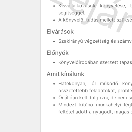
Kisvállalkozások könyvelése,
segítséggel.
A könyvelői tudás mellett szüks
Elvárások
Szakirányú végzettség és számvit
Előnyök
Könyvelőirodában szerzett tapas
Amit kínálunk
Hatékonyan, jól működő kön
összetettebb feladatokat, probl
Önállóan kell dolgozni, de nem se
Mindezt kitűnő munkahelyi lég
feltétel adott a nyugodt, maga