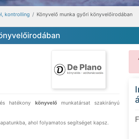
, kontrolling
Könyvelő munka győri könyvelőirodában
önyvelőirodában
á
s és hatékony
könyvelő
munkatársat szakirányú
F
patunkba, ahol folyamatos segítséget kapsz.