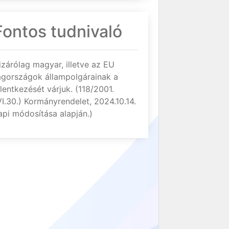
Fontos tudnivaló
izárólag magyar, illetve az EU
agországok állampolgárainak a
elentkezését várjuk. (118/2001.
VI.30.) Kormányrendelet, 2024.10.14.
api módosítása alapján.)