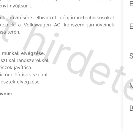
E
ényt nyújtsunk.
k bővítésére elhivatott gépjármű-technikusokat
delkeznek a Volkswagen AG konszern járműveinek
E
ása terén.
si munkák elvégzése.
ztikai rendszerekkel.
észek javítása.
tói előírások szerint.
esztek elvégzése.
vein: