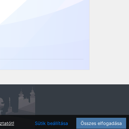
!"
ztatót!
Sütik beállítása
Összes elfogadása