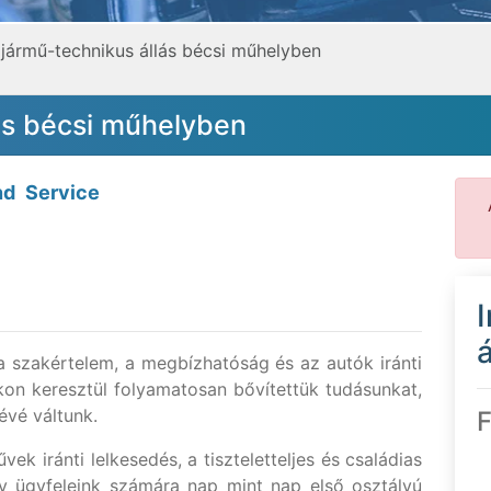
jármű-technikus állás bécsi műhelyben
ás bécsi műhelyben
d Service
á
 szakértelem, a megbízhatóság és az autók iránti
kon keresztül folyamatosan bővítettük tudásunkat,
évé váltunk.
F
ek iránti lelkesedés, a tiszteletteljes és családias
gy ügyfeleink számára nap mint nap első osztályú