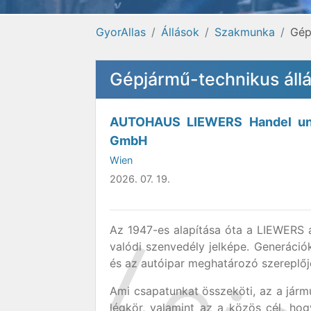
GyorAllas
Állások
Szakmunka
Gép
Gépjármű-technikus áll
AUTOHAUS LIEWERS Handel un
GmbH
Wien
2026. 07. 19.
Az 1947-es alapítása óta a LIEWERS a
valódi szenvedély jelképe. Generáció
és az autóipar meghatározó szereplőj
Ami csapatunkat összeköti, az a járműv
légkör, valamint az a közös cél, ho