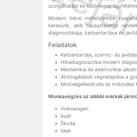
szolgáltatást és különleges ügyfélélm
Modern bécsi műhelyünkbe csapatun
keresünk, akik tapasztalattal ren
diagnosztikája, karbantartása és javít
Feladatok
Karbantartási, szerviz- és javítá
Hibadiagnosztika modern diagnos
Mechanikai és elektronikai alkatr
Átvizsgálások végrehajtása a gyár
Minőségellenőrzés és működési t
Munkavégzés az alábbi márkák jármű
Volkswagen
Audi
Škoda
Seat