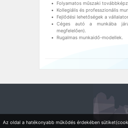
Folyamatos műszaki továbbképzé
Kollegiális és professzionális m
Fejlődési lehetőségek a vállalaton
Céges autó a munkába járás
megfelelően).
Rugalmas munkaidő-modellek.
Ü
Az oldal a hatékonyabb működés érdekében sütiket(cooki