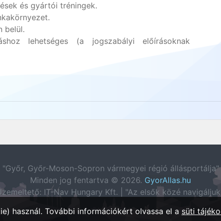
sek és gyártói tréningek.
unkakörnyezet.
 belül.
hoz lehetséges (a jogszabályi előírásoknak
"Győr, Győr-Moson-Sopron vármegyei régió állásportálja"
Minden jog fentartva © 2026.
GyorAllas.hu
zemeltető: IT-Nav Hungary Kft. | "Az elsők közé navigáljuk
e) használ. További információkért olvassa el a
süti tájéko