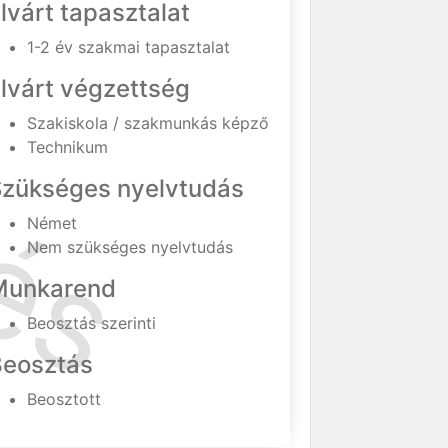
lvárt tapasztalat
1-2 év szakmai tapasztalat
lvárt végzettség
Szakiskola / szakmunkás képző
Technikum
Szükséges nyelvtudás
Német
Nem szükséges nyelvtudás
Munkarend
Beosztás szerinti
Beosztás
Beosztott