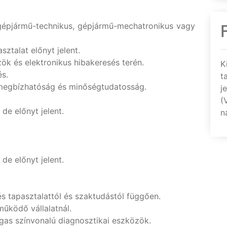
gépjármű-technikus, gépjármű-mechatronikus vagy
ztalat előnyt jelent.
ök és elektronikus hibakeresés terén.
K
és.
t
megbízhatóság és minőségtudatosság.
j
(
de előnyt jelent.
n
de előnyt jelent.
és tapasztalattól és szaktudástól függően.
működő vállalatnál.
as színvonalú diagnosztikai eszközök.