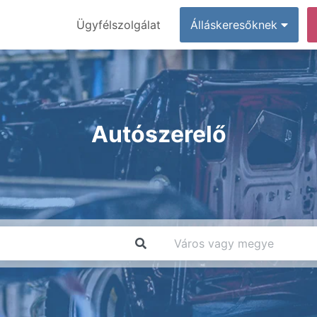
Ügyfélszolgálat
Álláskeresőknek
Autószerelő