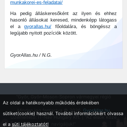
munkakorei-es-feladatai/
Ha pedig álláskeresőként az ilyen és ehhez
hasonló állásokat keresed, mindenképp látogass
el a
gyorallas.hu/
főoldalára, és böngéssz a
legújabb nyitott pozíciók között.
GyorAllas.hu / N.G.
"Győr, Győr-Moson-Sopron vármegyei régió
Az oldal a hatékonyabb működés érdekében
állásportálja"
Minden jog fentartva © 2026.
GyorAllas.hu
sütiket(cookie) használ. További információkért olvassa
Üzemeltető: IT-Nav Hungary Kft. | "Az elsők közé
navigáljuk!"
el a
süti tájékoztatót!