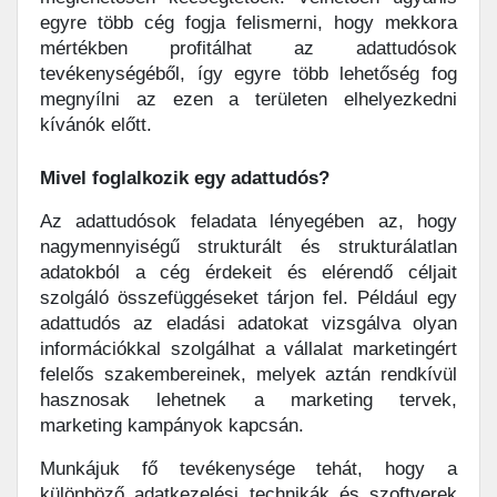
egyre több cég fogja felismerni, hogy mekkora
mértékben profitálhat az adattudósok
tevékenységéből, így egyre több lehetőség fog
megnyílni az ezen a területen elhelyezkedni
kívánók előtt.
Mivel foglalkozik egy adattudós?
Az adattudósok feladata lényegében az, hogy
nagymennyiségű strukturált és strukturálatlan
adatokból a cég érdekeit és elérendő céljait
szolgáló összefüggéseket tárjon fel. Például egy
adattudós az eladási adatokat vizsgálva olyan
információkkal szolgálhat a vállalat marketingért
felelős szakembereinek, melyek aztán rendkívül
hasznosak lehetnek a marketing tervek,
marketing kampányok kapcsán.
Munkájuk fő tevékenysége tehát, hogy a
különböző adatkezelési technikák és szoftverek