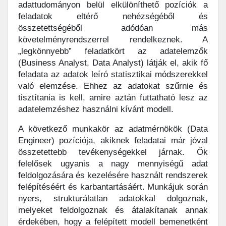
adattudományon belül elkülöníthető pozíciók a
feladatok eltérő nehézségéből és
összetettségéből adódóan más
követelményrendszerrel rendelkeznek. A
„legkönnyebb” feladatkört az adatelemzők
(Business Analyst, Data Analyst) látják el, akik fő
feladata az adatok leíró statisztikai módszerekkel
való elemzése. Ehhez az adatokat szűrnie és
tisztítania is kell, amire aztán futtatható lesz az
adatelemzéshez használni kívánt modell.
A következő munkakör az adatmérnökök (Data
Engineer) pozíciója, akiknek feladatai már jóval
összetettebb tevékenységekkel járnak. Ők
felelősek ugyanis a nagy mennyiségű adat
feldolgozására és kezelésére használt rendszerek
felépítéséért és karbantartásáért. Munkájuk során
nyers, strukturálatlan adatokkal dolgoznak,
melyeket feldolgoznak és átalakítanak annak
érdekében, hogy a felépített modell bemenetként