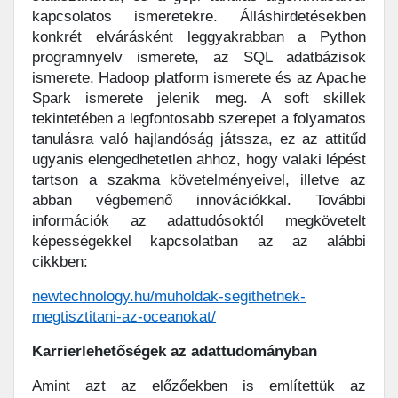
kapcsolatos ismeretekre. Álláshirdetésekben
konkrét elvárásként leggyakrabban a Python
programnyelv ismerete, az SQL adatbázisok
ismerete, Hadoop platform ismerete és az Apache
Spark ismerete jelenik meg. A soft skillek
tekintetében a legfontosabb szerepet a folyamatos
tanulásra való hajlandóság játssza, ez az attitűd
ugyanis elengedhetetlen ahhoz, hogy valaki lépést
tartson a szakma követelményeivel, illetve az
abban végbemenő innovációkkal. További
információk az adattudósoktól megkövetelt
képességekkel kapcsolatban az az alábbi
cikkben:
newtechnology.hu/muholdak-segithetnek-
megtisztitani-az-oceanokat/
Karrierlehetőségek az adattudományban
Amint azt az előzőekben is említettük az