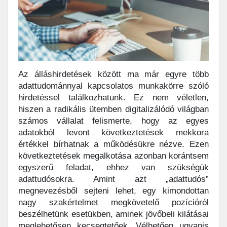
Az álláshirdetések között ma már egyre több
adattudománnyal kapcsolatos munkakörre szóló
hirdetéssel találkozhatunk. Ez nem véletlen,
hiszen a radikális ütemben digitalizálódó világban
számos vállalat felismerte, hogy az egyes
adatokból levont következtetések mekkora
értékkel bírhatnak a működésükre nézve. Ezen
következtetések megalkotása azonban korántsem
egyszerű feladat, ehhez van szükségük
adattudósokra. Amint azt „adattudós”
megnevezésből sejteni lehet, egy kimondottan
nagy szakértelmet megkövetelő pozícióról
beszélhetünk esetükben, aminek jövőbeli kilátásai
meglehetősen kecsegtetőek. Vélhetően ugyanis