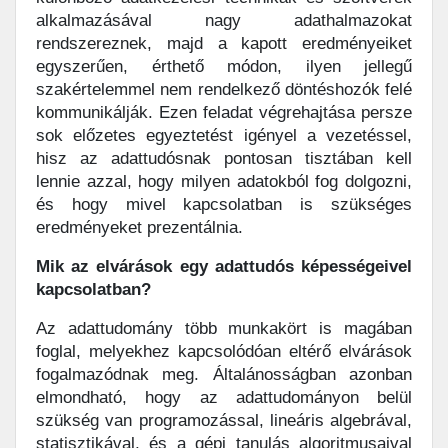
alkalmazásával nagy adathalmazokat
rendszereznek, majd a kapott eredményeiket
egyszerűen, érthető módon, ilyen jellegű
szakértelemmel nem rendelkező döntéshozók felé
kommunikálják. Ezen feladat végrehajtása persze
sok előzetes egyeztetést igényel a vezetéssel,
hisz az adattudósnak pontosan tisztában kell
lennie azzal, hogy milyen adatokból fog dolgozni,
és hogy mivel kapcsolatban is szükséges
eredményeket prezentálnia.
Mik az elvárások egy adattudós képességeivel
kapcsolatban?
Az adattudomány több munkakört is magában
foglal, melyekhez kapcsolódóan eltérő elvárások
fogalmazódnak meg. Általánosságban azonban
elmondható, hogy az adattudományon belül
szükség van programozással, lineáris algebrával,
statisztikával, és a gépi tanulás algoritmusaival