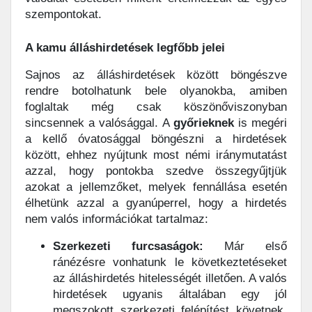
szempontokat.
A kamu álláshirdetések legfőbb jelei
Sajnos az álláshirdetések között böngészve
rendre botolhatunk bele olyanokba, amiben
foglaltak még csak köszönőviszonyban
sincsennek a valósággal. A
győrieknek
is megéri
a kellő óvatosággal böngészni a hirdetések
között, ehhez nyújtunk most némi iránymutatást
azzal, hogy pontokba szedve összegyűjtjük
azokat a jellemzőket, melyek fennállása esetén
élhetünk azzal a gyanúperrel, hogy a hirdetés
nem valós információkat tartalmaz:
Szerkezeti furcsaságok:
Már első
ránézésre vonhatunk le következtetéseket
az álláshirdetés hitelességét illetően. A valós
hirdetések ugyanis általában egy jól
megszokott szerkezeti felépítést követnek.