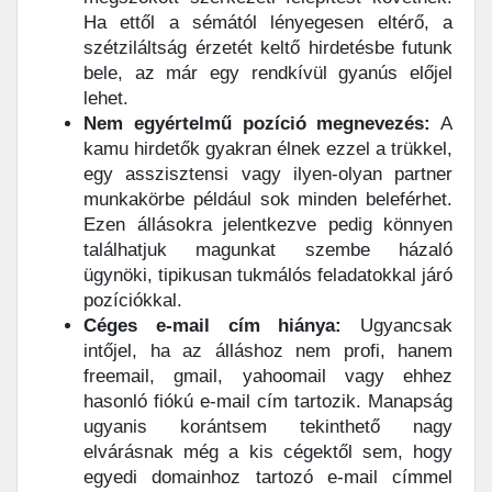
Ha ettől a sémától lényegesen eltérő, a
szétziláltság érzetét keltő hirdetésbe futunk
bele, az már egy rendkívül gyanús előjel
lehet.
Nem egyértelmű pozíció megnevezés:
A
kamu hirdetők gyakran élnek ezzel a trükkel,
egy asszisztensi vagy ilyen-olyan partner
munkakörbe például sok minden beleférhet.
Ezen állásokra jelentkezve pedig könnyen
találhatjuk magunkat szembe házaló
ügynöki, tipikusan tukmálós feladatokkal járó
pozíciókkal.
Céges e-mail cím hiánya:
Ugyancsak
intőjel, ha az álláshoz nem profi, hanem
freemail, gmail, yahoomail vagy ehhez
hasonló fiókú e-mail cím tartozik. Manapság
ugyanis korántsem tekinthető nagy
elvárásnak még a kis cégektől sem, hogy
egyedi domainhoz tartozó e-mail címmel