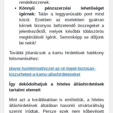
rendelkezzenek.
Könnyű pénzszerzési lehetőséget
ígérnek:
Talán a leggyanúsabb pont mind
közül. Ezekben az esetekben gyakran
kérnek bizonyos befizetendő összegeket a
jelentkezőktől, melyek későbbi többszörös
megtérülését ígérik. Semmiképp se dőljünk
be nekik!
További jótanácsok a kamu hirdetések hatékony
felismeréséhez:
player.hu/eletmod/ezzel-az-ot-tippel-biztosan-
kiszurheted-a-kamu-allashirdeteseket
Így dekódolhatjuk a hiteles álláshirdetések
tartalmi elemeit
Mint azt a korábbiakban is említettük, a hiteles
álláshirdetések általában hasonló strukturáltság
szerint íródtak. Persze ezek nem kőbevésett