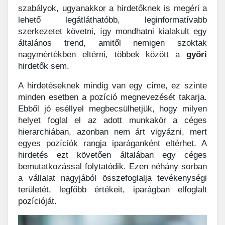
szabályok, ugyanakkor a hirdetőknek is megéri a
lehető legátláthatóbb, leginformatívabb
szerkezetet követni, így mondhatni kialakult egy
általános trend, amitől nemigen szoktak
nagymértékben eltérni, többek között a
győri
hirdetők sem.
A hirdetéseknek mindig van egy címe, ez szinte
minden esetben a pozíció megnevezését takarja.
Ebből jó eséllyel megbecsülhetjük, hogy milyen
helyet foglal el az adott munkakör a céges
hierarchiában, azonban nem árt vigyázni, mert
egyes pozíciók rangja iparáganként eltérhet. A
hirdetés ezt követően általában egy céges
bemutatkozással folytatódik. Ezen néhány sorban
a vállalat nagyjából összefoglalja tevékenységi
területét, legfőbb értékeit, iparágban elfoglalt
pozícióját.