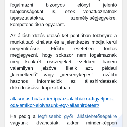
fogalmazni bizonyos előnyt jelentő
tulajdonságokat is, ezek vonatkozhatnak
tapasztalatokra, személyiségjegyekre,
kompetenciákra egyaránt.
Az álláshirdetés utolsó két pontjában többnyire a
munkáltató kínálata és a jelentkezés módja kerül
megemlítésre. Előbbi esetében fontos
megjegyezni, hogy sokszor nem fogalmaznak
meg konkrét összegeket ezekben, hanem
valamilyen jelzővel illetik azt, például
„kiemelkedő” vagy „versenyképes”. További
hasznos információk az álláshirdetések
dekódolásával kapcsolatban:
allasorias.hu/karriertipp/az-alabbiakra-figyeljunk-
oda-amikor-elolvasunk-egy-allashirdetest/
Ha pedig a
legfrissebb győri álláslehetőségekre
vagyunk kíváncsiak, akkor mindenképpen