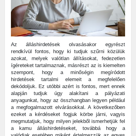
Az álláshirdetések olvasásakor egyrészt
rendkívül fontos, hogy ki tudjuk szűrni közülük
azokat, melyek valótlan állításokat, fedezetlen
ígéreteket tartalmaznak, másrészt az is kiemelten
szempont, hogy a minőségin megíródott
hirdetések tartalmi elemeit a megfelelően
dekódoljuk. Ez utóbbi azért is fontos, mert ennek
alapján tudjuk úgy alakítani a pályázati
anyagunkat, hogy az összhangban legyen például
a megfogalmazott elvárásokkal. A következőben
ezeket a kérdéseket fogjuk körbe járni, vagyis
megmutatjuk, hogy milyen jelekből ismerhetjük fel
a kamu álláshirdetéseket, továbbá hogy a
valódiak esetében miként értelmezzük az egyes