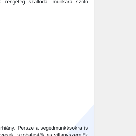
s rengeteg szállodai munkára szóló
erhiány. Persze a segédmunkásokra is
vesek, szobafestők és villanyszerelők