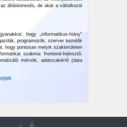
az álláskeresés, de akár a vállalkozói
yanakkor, hogy „informatikus-hiány”
rgazdák, programozók, szerver kezelők
ni, hogy pontosan melyik szakterületen
rmatikai szakma: frontend-fejlesztő,
utomatizáló mérnök, adatszakértő (data
osegek