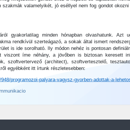
en szakmák valamelyikét, jó eséllyel nem fog gondot okozni 
ról gyakorlatilag minden hónapban olvashatunk. Azt ug
kma rendkívül szerteágazó, a sokak által ismert rendsze
et is ide sorolható. Ily módon nehéz is pontosan definiál
 viszont íme néhány, a jövőben is biztosan keresett info
ök, szoftvertervező (architect), szoftvertesztelő, teszta
ől egyébként itt írtunk részletesebben:
k/948/programozoi-palyara-vagysz-gyorben-adottak-a-lehet
kommunikacio