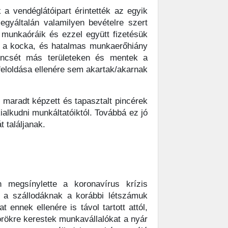
 a vendéglátóipart érintették az egyik
egyáltalán valamilyen bevételre szert
 munkaóráik és ezzel együtt fizetésük
lt a kocka, és hatalmas munkaerőhiány
encsét más területeken és mentek a
feloldása ellenére sem akartak/akarnak
 maradt képzett és tapasztalt pincérek
lkudni munkáltatóiktól. Továbbá ez jó
 találjanak.
n megsínylette a koronavírus krízis
 a szállodáknak a korábbi létszámuk
nnek ellenére is távol tartott attól,
örökre kerestek munkavállalókat a nyár