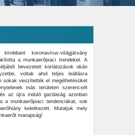
robbant koronavírus-világjárvány
kította a munkaerőpiaci trendeket. A
éljából bevezetett korlátozások okán
etbe, voltak ahol teljes leállásra
 sokak veszítették el megélhetésüket
énytelenek más területen szerencsét
a és az újra induló gazdaság azonban
ta a munkaerőpiaci tendenciákat, sok
erőhiány keletkezett. Mutatjuk mely
nkaerőt manapság!