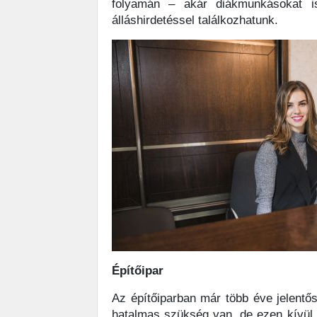
folyamán – akár diákmunkásokat is
álláshirdetéssel találkozhatunk.
Építőipar
Az építőiparban már több éve jelent
hatalmas szükség van, de ezen kívül 