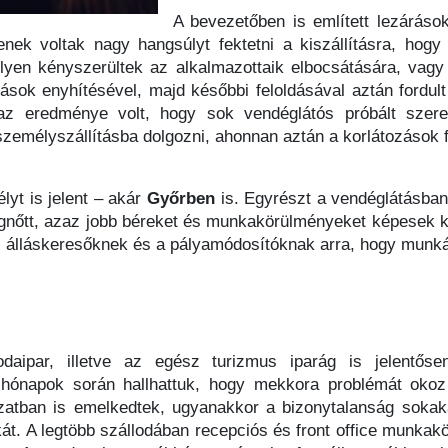
A bevezetőben is említett lezárások
nek voltak nagy hangsúlyt fektetni a kiszállításra, hogy 
lyen kényszerültek az alkalmazottaik elbocsátására, vagy
zások enyhítésével, majd későbbi feloldásával aztán fordu
 az eredménye volt, hogy sok vendéglátós próbált szer
személyszállításba dolgozni, ahonnan aztán a korlátozások 
yt is jelent – akár
Győrben
is. Egyrészt a vendéglátásban
gnőtt, azaz jobb béreket és munkakörülményeket képesek kia
, álláskeresőknek és a pályamódosítóknak arra, hogy munkát
odaipar, illetve az egész turizmus iparág is jelentőse
 hónapok során hallhattuk, hogy mekkora problémát okoz
atban is emelkedtek, ugyanakkor a bizonytalanság sokakat e
kát. A legtöbb szállodában recepciós és front office munkak