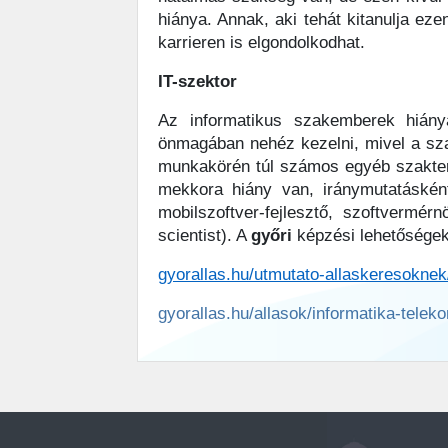
hiánya. Annak, aki tehát kitanulja ez
karrieren is elgondolkodhat.
IT-szektor
Az informatikus szakemberek hiányá
önmagában nehéz kezelni, mivel a sza
munkakörén túl számos egyéb szakterül
mekkora hiány van, iránymutatásként
mobilszoftver-fejlesztő, szoftvermérn
scientist). A
győri
képzési lehetőségekr
gyorallas.hu/utmutato-allaskeresokne
gyorallas.hu/allasok/informatika-tele