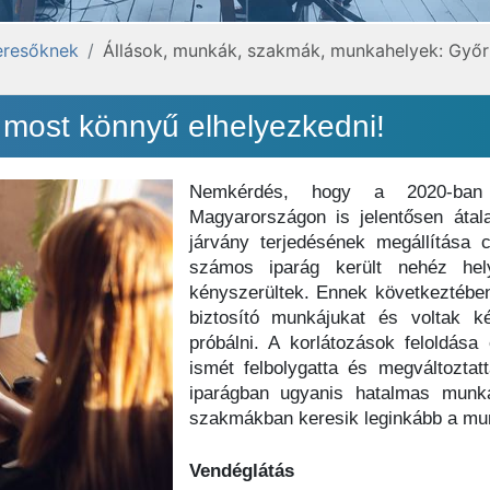
eresőknek
Állások, munkák, szakmák, munkahelyek: Győr
most könnyű elhelyezkedni!
Nemkérdés, hogy a 2020-ban ki
Magyarországon is jelentősen átala
járvány terjedésének megállítása c
számos iparág került nehéz helyz
kényszerültek. Ennek következtében
biztosító munkájukat és voltak k
próbálni. A korlátozások feloldás
ismét felbolygatta és megváltoztat
iparágban ugyanis hatalmas munka
szakmákban keresik leginkább a mu
Vendéglátás