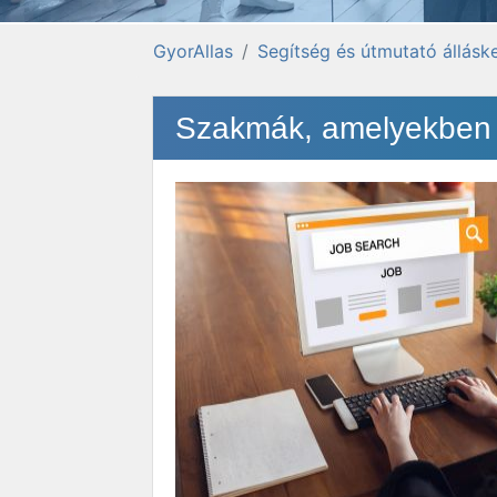
GyorAllas
Segítség és útmutató állásk
Szakmák, amelyekben 