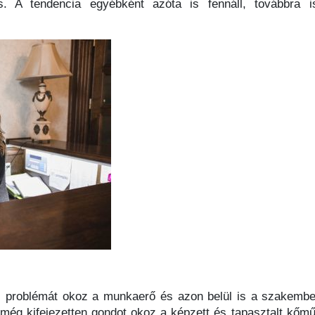
. A tendencia egyébként azóta is fennáll, továbbra i
ős problémát okoz a munkaerő és azon belül is a szakemb
még kifejezetten gondot okoz a képzett és tapasztalt kőmű