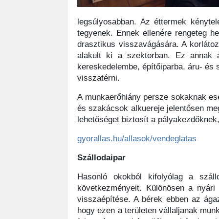
legsúlyosabban. Az éttermek kénytele
tegyenek. Ennek ellenére rengeteg he
drasztikus visszavágására. A korláto
alakult ki a szektorban. Ez annak
kereskedelembe, építőiparba, áru- és 
visszatérni.
A munkaerőhiány persze sokaknak esél
és szakácsok alkuereje jelentősen me
lehetőséget biztosít a pályakezdőknek
gyorallas.hu/allasok/vendeglatas
Szállodaipar
Hasonló okokból kifolyólag a száll
következményeit. Különösen a nyári
visszaépítése. A bérek ebben az ágaz
hogy ezen a területen vállaljanak mun