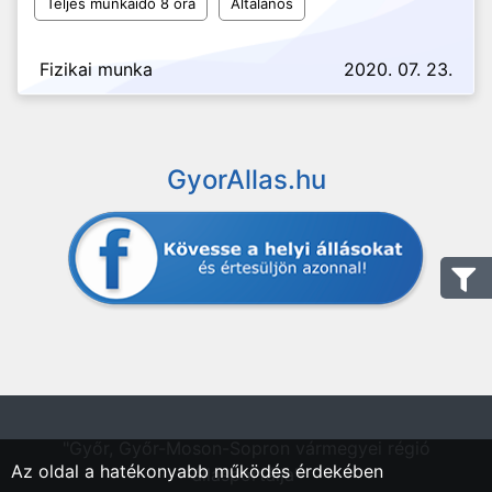
Teljes munkaidő 8 óra
Általános
Fizikai munka
2020. 07. 23.
GyorAllas.hu
"Győr, Győr-Moson-Sopron vármegyei régió
Az oldal a hatékonyabb működés érdekében
állásportálja"