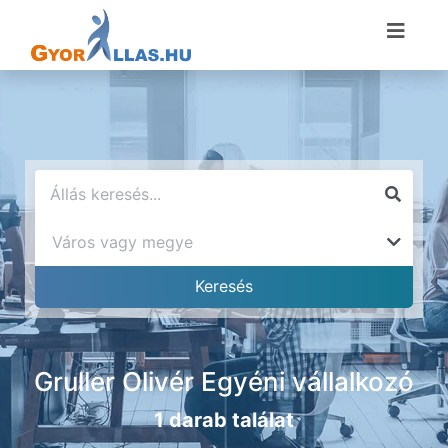
Gruller Olivér Egyéni vállalkozó
1 darab találat