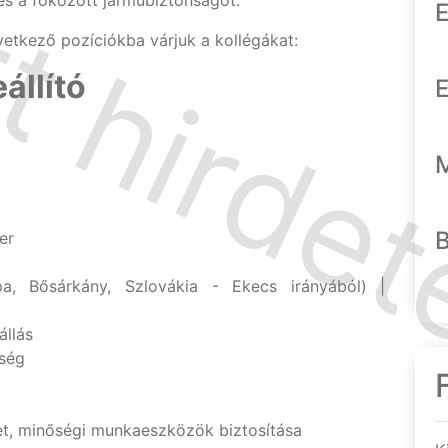
s a fokozott járműbiztonságot.
E
tkező pozíciókba várjuk a kollégákat:
állító
E
er
pa, Bősárkány, Szlovákia - Ekecs irányából) |
állás
őség
et, minőségi munkaeszközök biztosítása