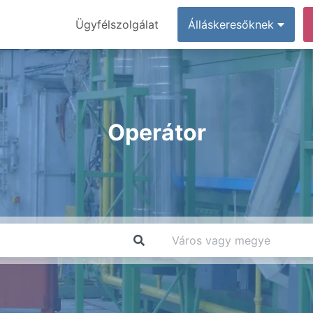
Ügyfélszolgálat
Álláskeresőknek
Operátor