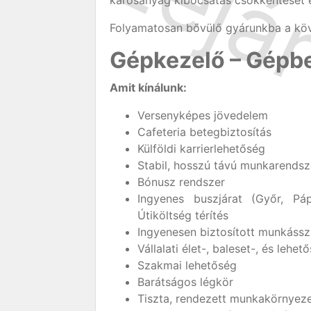
károsanyag kibocsátás csökkentését é
Folyamatosan bővülő gyárunkba a köve
Gépkezelő – Gépbe
Amit kínálunk:
Versenyképes jövedelem
Cafeteria betegbiztosítás
Külföldi karrierlehetőség
Stabil, hosszú távú munkarendsz
Bónusz rendszer
Ingyenes buszjárat (Győr, Pá
Útiköltség térítés
Ingyenesen biztosított munkássz
Vállalati élet-, baleset-, és lehet
Szakmai lehetőség
Barátságos légkör
Tiszta, rendezett munkakörnyez