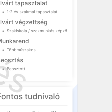
lvárt tapasztalat
1-2 év szakmai tapasztalat
lvárt végzettség
Szakiskola / szakmunkás képző
Munkarend
Többműszakos
Beosztás
Beosztott
Fontos tudnivaló