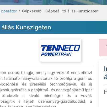
, operátor
Gépkezelő - Gépbeállító állás Kunszigeten
 állás Kunszigeten
eco csoport tagja, amely egy vezető nemzetközi
á
n található leányvállalatának fő profilja a gumi és
öccsöntési és préselési technológiával, és új
jzsok gyártása a gépjármű- és nehézgépjármű ipar
F
an törekszik a kiváló minőségre és a vevők
lősegítik a fejlett üzemanyag-gazdálkodást, a