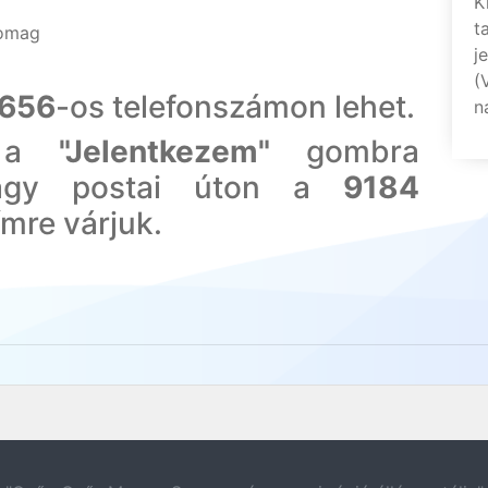
K
t
somag
j
(
-656
-os telefonszámon lehet.
n
t a
"Jelentkezem"
gombra
vagy postai úton a
9184
ímre várjuk.