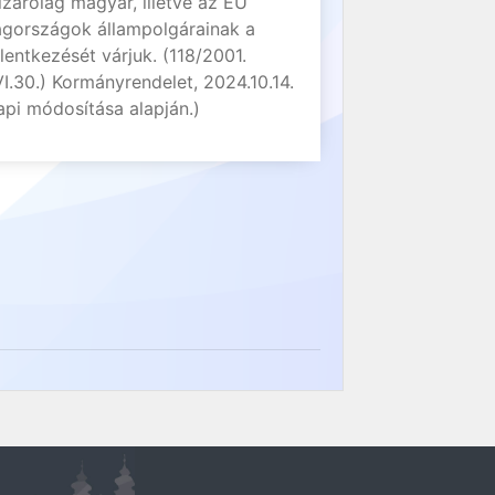
izárólag magyar, illetve az EU
agországok állampolgárainak a
elentkezését várjuk. (118/2001.
VI.30.) Kormányrendelet, 2024.10.14.
api módosítása alapján.)