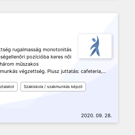
ettség rugalmasság monotonitás
égellenőri pozícióba keres női
s három műszakos
nkás végzettség. Plusz juttatás: cafeteria,...
ztalatot
Szakiskola / szakmunkás képző
2020. 09. 28.