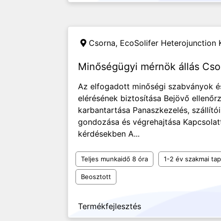
Csorna,
EcoSolifer Heterojunction K
Minőségügyi mérnök állás Cso
Az elfogadott minőségi szabványok és
elérésének biztosítása Bejövő ellenőrz
karbantartása Panaszkezelés, szállító
gondozása és végrehajtása Kapcsolatta
kérdésekben A...
Teljes munkaidő 8 óra
1-2 év szakmai tap
Beosztott
Termékfejlesztés