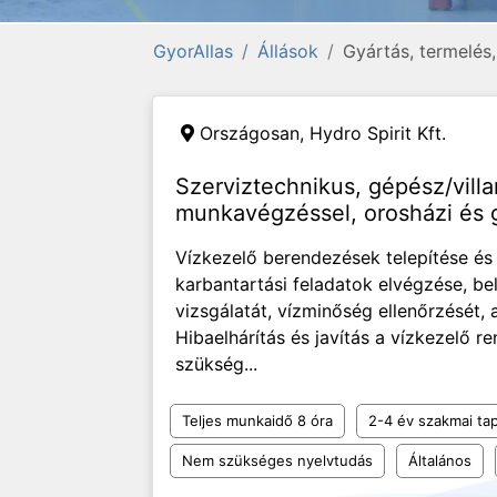
GyorAllas
Állások
Gyártás, termelés
Országosan,
Hydro Spirit Kft.
Szerviztechnikus, gépész/vill
munkavégzéssel, orosházi és g
Vízkezelő berendezések telepítése é
karbantartási feladatok elvégzése, be
vizsgálatát, vízminőség ellenőrzését, 
Hibaelhárítás és javítás a vízkezelő 
szükség...
Teljes munkaidő 8 óra
2-4 év szakmai tap
Nem szükséges nyelvtudás
Általános