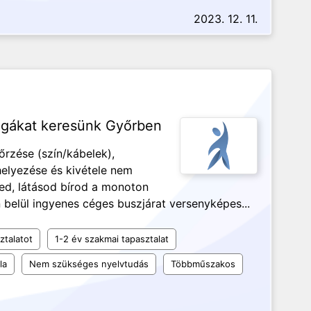
2023. 12. 11.
légákat keresünk Győrben
őrzése (szín/kábelek),
elyezése és kivétele nem
ed, látásod bírod a monoton
belül ingyenes céges buszjárat versenyképes...
ztalatot
1-2 év szakmai tapasztalat
la
Nem szükséges nyelvtudás
Többműszakos