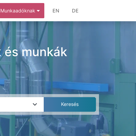
Munkaadóknak
EN
DE
ok és munkák