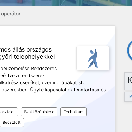
, operátor
amos állás országos
yőri telephelyekkel
s beüzemelése Rendszeres
leértve a rendszerek
K
alkatrész cseréket, üzemi próbákat stb.
rendszerekben. Ügyfélkapcsolatok fenntartása és
asztalat
Szakközépiskola
Technikum
Beosztott