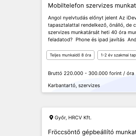
Mobiltelefon szervizes munka
Angol nyelvtudás előnyt jelent Az iDev
tapasztalattal rendelkező, önálló, de 
szervizes munkatársát heti 40 óra mu
feladatod? Phone és ipad javítás And
Teljes munkaidő 8 óra
1-2 év szakmai tap
Bruttó 220.000 - 300.000 forint / óra
Karbantartó, szervizes
Győr,
HRCV Kft.
Fröccsöntő gépbeállító munka