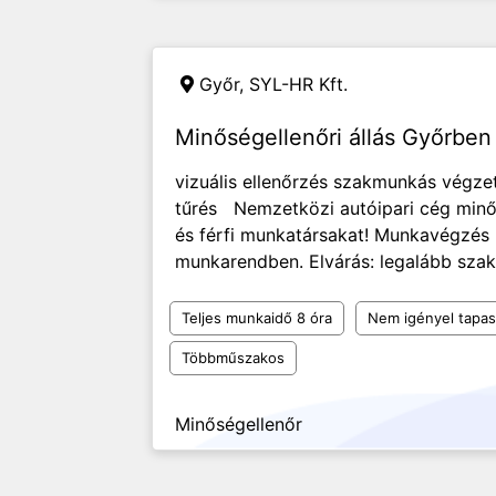
Győr,
SYL-HR Kft.
Minőségellenőri állás Győrben
vizuális ellenőrzés szakmunkás végz
tűrés Nemzetközi autóipari cég minős
és férfi munkatársakat! Munkavégzé
munkarendben. Elvárás: legalább szakmu
Teljes munkaidő 8 óra
Nem igényel tapas
Többműszakos
Minőségellenőr