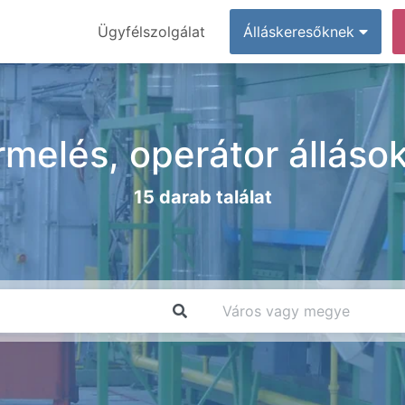
Ügyfélszolgálat
Álláskeresőknek
rmelés, operátor állás
15 darab találat