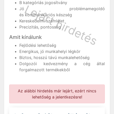
B kategóriás jogosítvány
Jó problémamegoldó
és kommunikációs készség
Kereskedelmi szemlélet
Precizitás, pontosság
Amit kínálunk
Fejlődési lehetőség
Energikus, jó munkahelyi légkör
Biztos, hosszú távú munkalehetőség
Dolgozói kedvezmény a cég által
forgalmazott termékekből
Az alábbi hirdetés már lejárt, ezért nincs
lehetőség a jelentkezésre!