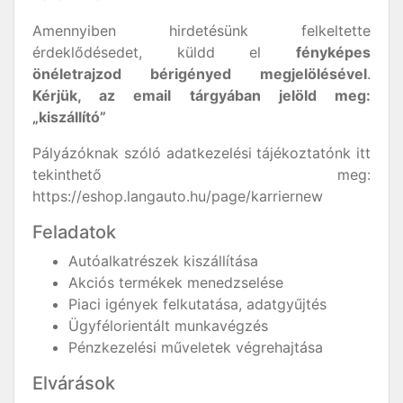
Amennyiben hirdetésünk felkeltette
érdeklődésedet, küldd el
fényképes
önéletrajzod bérigényed megjelölésével
.
Kérjük, az email tárgyában jelöld meg:
„kiszállító”
Pályázóknak szóló adatkezelési tájékoztatónk itt
tekinthető meg:
https://eshop.langauto.hu/page/karriernew
Feladatok
Autóalkatrészek kiszállítása
Akciós termékek menedzselése
Piaci igények felkutatása, adatgyűjtés
Ügyfélorientált munkavégzés
Pénzkezelési műveletek végrehajtása
Elvárások