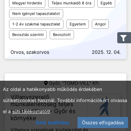
Megyei hirdetés
Teljes munkaidő 8 óra
Egyéb
Nem igényel tapasztalatot
1-2 év szakmai tapasztalat
Egyetem
Angol
Beosztás szerinti
Beosztott
Orvos, szakorvos
2025. 12. 04.
Győr,
"TOMO-VILL" Kft.
Az oldal a hatékonyabb működés érdekében
Villanyszerelő
sütiket(cookie) használ. További információkért olvassa
munkalehetőség teljes
munkaidőben - Győr és
el a
süti tájékoztatót!
környéke
Sütik beállítása
Összes elfogadása
Villamos szerelések kivitelezése és