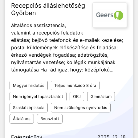
Recepciós álláslehetőség
Győrben
általános asszisztencia,
valamint a recepciós feladatok
ellátása; bejövő telefonok és e-mailek kezelése;
postai küldemények előkészítése és feladása;
érkező vendégek fogadása; adatrögzítés,
nyilvántartás vezetése; kollégák munkájának
támogatása Ha rád igaz, hogy: középfokú...
Megyei hirdetés
Teljes munkaidő 8 óra
Nem igényel tapasztalatot
OKJ
Gimnázium
Szakközépiskola
Nem szükséges nyelvtudás
Általános
Beosztott
Egészségügy
2025. 12. 18.