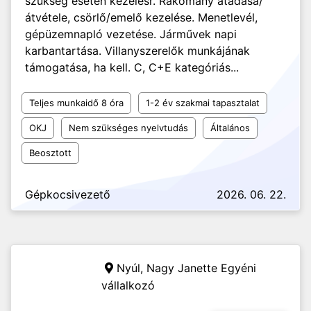
szükség esetén kezelésr. Rakomány átadása/
átvétele, csörlő/emelő kezelése. Menetlevél,
gépüzemnapló vezetése. Járművek napi
karbantartása. Villanyszerelők munkájának
támogatása, ha kell. C, C+E kategóriás...
Teljes munkaidő 8 óra
1-2 év szakmai tapasztalat
OKJ
Nem szükséges nyelvtudás
Általános
Beosztott
Gépkocsivezető
2026. 06. 22.
Nyúl,
Nagy Janette Egyéni
vállalkozó