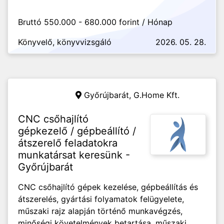
Bruttó 550.000 - 680.000 forint / Hónap
Könyvelő, könyvvizsgáló
2026. 05. 28.
Győrújbarát,
G.Home Kft.
CNC csőhajlító
gépkezelő / gépbeállító /
átszerelő feladatokra
munkatársat keresünk -
Győrújbarát
CNC csőhajlító gépek kezelése, gépbeállítás és
átszerelés, gyártási folyamatok felügyelete,
műszaki rajz alapján történő munkavégzés,
minőségi követelmények betartása, műszaki