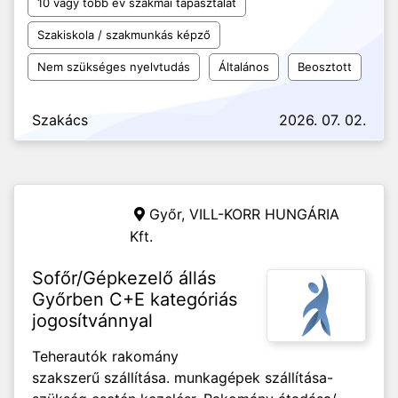
10 vagy több év szakmai tapasztalat
Szakiskola / szakmunkás képző
Nem szükséges nyelvtudás
Általános
Beosztott
Szakács
2026. 07. 02.
Győr,
VILL-KORR HUNGÁRIA
Kft.
Sofőr/Gépkezelő állás
Győrben C+E kategóriás
jogosítvánnyal
Teherautók rakomány
szakszerű szállítása. munkagépek szállítása-