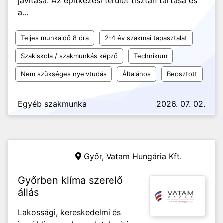
javítása. Az építkezési terület tisztán tartása és
a...
Teljes munkaidő 8 óra
2-4 év szakmai tapasztalat
Szakiskola / szakmunkás képző
Technikum
Nem szükséges nyelvtudás
Általános
Beosztott
Egyéb szakmunka
2026. 07. 02.
Győr,
Vatam Hungária Kft.
Győrben klíma szerelő
állás
Lakossági, kereskedelmi és