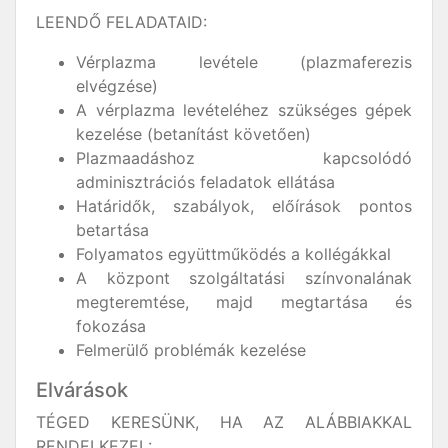
LEENDŐ FELADATAID:
Vérplazma levétele (plazmaferezis
elvégzése)
A vérplazma levételéhez szükséges gépek
kezelése (betanítást követően)
Plazmaadáshoz kapcsolódó
adminisztrációs feladatok ellátása
Határidők, szabályok, előírások pontos
betartása
Folyamatos együttműködés a kollégákkal
A központ szolgáltatási színvonalának
megteremtése, majd megtartása és
fokozása
Felmerülő problémák kezelése
Elvárások
TÉGED KERESÜNK, HA AZ ALÁBBIAKKAL
RENDELKEZEL: