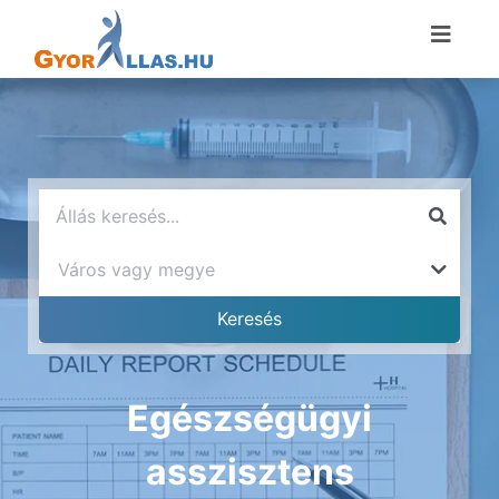
Egészségügyi
asszisztens