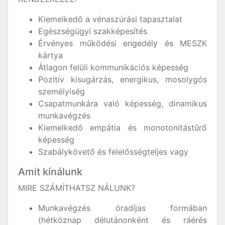
Kiemelkedő a vénaszúrási tapasztalat
Egészségügyi szakképesítés
Érvényes működési engedély és MESZK
kártya
Átlagon felüli kommunikációs képesség
Pozitív kisugárzás, energikus, mosolygós
személyiség
Csapatmunkára való képesség, dinamikus
munkavégzés
Kiemelkedő empátia és monotonitástűrő
képesség
Szabálykövető és felelősségteljes vagy
Amit kínálunk
MIRE SZÁMÍTHATSZ NÁLUNK?
Munkavégzés óradíjas formában
(hétköznap délutánonként és ráérés