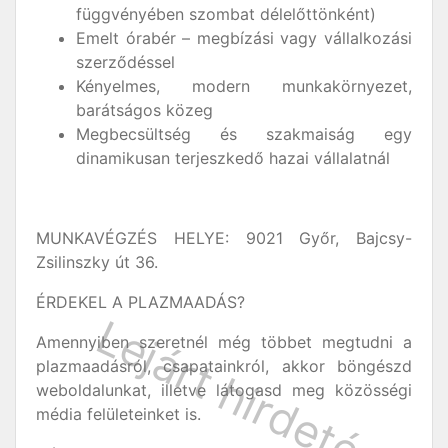
függvényében szombat délelőttönként)
Emelt órabér – megbízási vagy vállalkozási
szerződéssel
Kényelmes, modern munkakörnyezet,
barátságos közeg
Megbecsültség és szakmaiság egy
dinamikusan terjeszkedő hazai vállalatnál
MUNKAVÉGZÉS HELYE: 9021 Győr, Bajcsy-
Zsilinszky út 36.
ÉRDEKEL A PLAZMAADÁS?
Amennyiben szeretnél még többet megtudni a
plazmaadásról, csapatainkról, akkor böngészd
weboldalunkat, illetve látogasd meg közösségi
média felületeinket is.