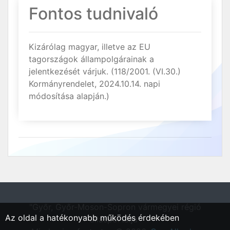
Fontos tudnivaló
Kizárólag magyar, illetve az EU
tagországok állampolgárainak a
jelentkezését várjuk. (118/2001. (VI.30.)
Kormányrendelet, 2024.10.14. napi
módosítása alapján.)
"Győr, Győr-Moson-Sopron vármegyei régió
Az oldal a hatékonyabb működés érdekében
állásportálja"