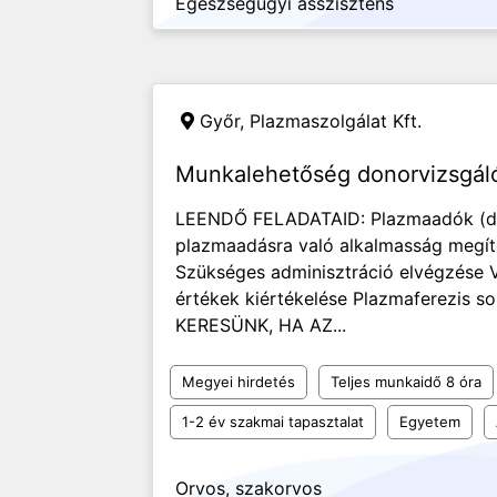
Egészségügyi asszisztens
Győr,
Plazmaszolgálat Kft.
Munkalehetőség donorvizsgál
LEENDŐ FELADATAID: Plazmaadók (dono
plazmaadásra való alkalmasság megíté
Szükséges adminisztráció elvégzése V
értékek kiértékelése Plazmaferezis so
KERESÜNK, HA AZ...
Megyei hirdetés
Teljes munkaidő 8 óra
1-2 év szakmai tapasztalat
Egyetem
Orvos, szakorvos