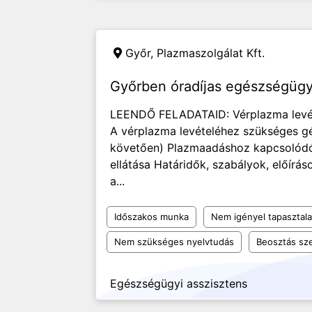
Győr,
Plazmaszolgálat Kft.
Győrben óradíjas egészségügyi
LEENDŐ FELADATAID: Vérplazma levét
A vérplazma levételéhez szükséges gé
követően) Plazmaadáshoz kapcsolódó 
ellátása Határidők, szabályok, előír
a...
Időszakos munka
Nem igényel tapasztala
Nem szükséges nyelvtudás
Beosztás sze
Egészségügyi asszisztens