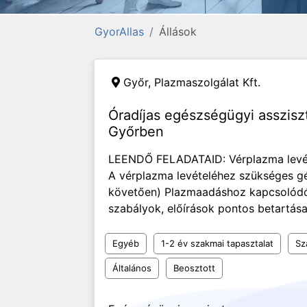
GyorAllas
Állások
Győr,
Plazmaszolgálat Kft.
Óradíjas egészségügyi asszis
Győrben
LEENDŐ FELADATAID: Vérplazma levét
A vérplazma levételéhez szükséges gé
követően) Plazmaadáshoz kapcsolódó a
szabályok, előírások pontos betartás
Egyéb
1-2 év szakmai tapasztalat
Sz
Általános
Beosztott