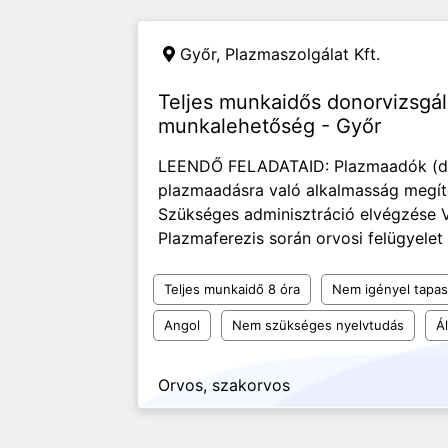
Győr,
Plazmaszolgálat Kft.
Teljes munkaidős donorvizsgá
munkalehetőség - Győr
LEENDŐ FELADATAID: Plazmaadók (dono
plazmaadásra való alkalmasság megíté
Szükséges adminisztráció elvégzése Vé
Plazmaferezis során orvosi felügyele
Teljes munkaidő 8 óra
Nem igényel tapas
Angol
Nem szükséges nyelvtudás
Á
Orvos, szakorvos