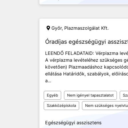
Győr,
Plazmaszolgálat Kft.
Óradíjas egészségügyi asszisz
LEENDŐ FELADATAID: Vérplazma levét
A vérplazma levételéhez szükséges gé
követően) Plazmaadáshoz kapcsolódó 
ellátása Határidők, szabályok, előír
a...
Egyéb
Nem igényel tapasztalatot
Sz
Szakközépiskola
Nem szükséges nyelvt
Egészségügyi asszisztens