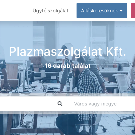
Ügyfélszolgálat
Álláskeresőknek
Plazmaszolgálat Kft.
16 darab találat