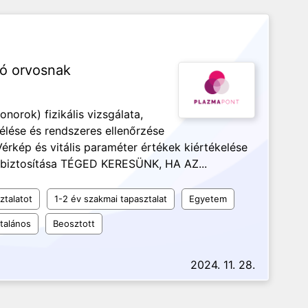
ló orvosnak
rok) fizikális vizsgálata,
lése és rendszeres ellenőrzése
rkép és vitális paraméter értékek kiértékelése
t biztosítása TÉGED KERESÜNK, HA AZ...
ztalatot
1-2 év szakmai tapasztalat
Egyetem
ltalános
Beosztott
2024. 11. 28.