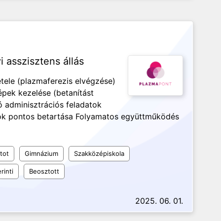
 asszisztens állás
ele (plazmaferezis elvégzése)
pek kezelése (betanítást
adminisztrációs feladatok
ások pontos betartása Folyamatos együttműködés
tot
Gimnázium
Szakközépiskola
rinti
Beosztott
2025. 06. 01.