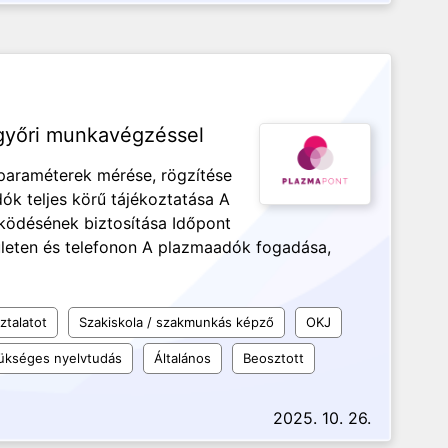
 győri munkavégzéssel
araméterek mérése, rögzítése
ók teljes körű tájékoztatása A
ödésének biztosítása Időpont
ületen és telefonon A plazmaadók fogadása,
ztalatot
Szakiskola / szakmunkás képző
OKJ
ükséges nyelvtudás
Általános
Beosztott
2025. 10. 26.