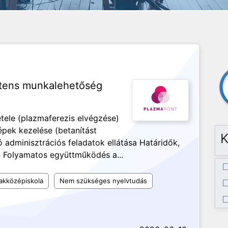
ztens munkalehetőség
ele (plazmaferezis elvégzése)
pek kezelése (betanítást
K
dminisztrációs feladatok ellátása Határidők,
a Folyamatos együttműködés a...
akközépiskola
Nem szükséges nyelvtudás