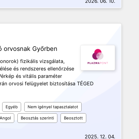
2026. 06. 10.
ó orvosnak Győrben
rok) fizikális vizsgálata,
lése és rendszeres ellenőrzése
érkép és vitális paraméter
rán orvosi felügyelet biztosítása TÉGED
Egyéb
Nem igényel tapasztalatot
Angol
Beosztás szerinti
Beosztott
2025. 12. 04.