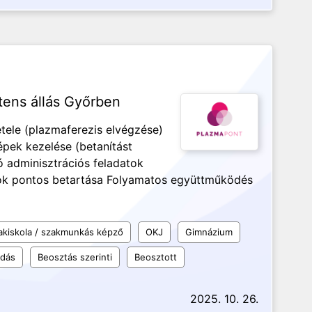
tens állás Győrben
ele (plazmaferezis elvégzése)
pek kezelése (betanítást
adminisztrációs feladatok
ások pontos betartása Folyamatos együttműködés
akiskola / szakmunkás képző
OKJ
Gimnázium
udás
Beosztás szerinti
Beosztott
2025. 10. 26.