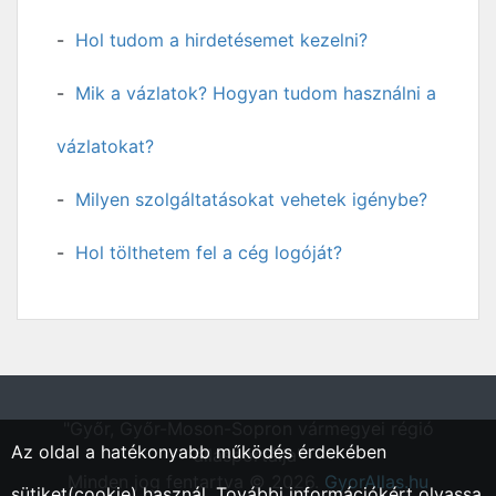
Hol tudom a hirdetésemet kezelni?
Mik a vázlatok? Hogyan tudom használni a
vázlatokat?
Milyen szolgáltatásokat vehetek igénybe?
Hol tölthetem fel a cég logóját?
"Győr, Győr-Moson-Sopron vármegyei régió
Az oldal a hatékonyabb működés érdekében
állásportálja"
Minden jog fentartva © 2026.
GyorAllas.hu
sütiket(cookie) használ. További információkért olvassa