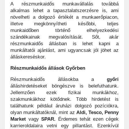
A részmunkaidős munkavállalás továbbá
alkalmas lehet a tapasztalatszerzésre is, ami
növelheti a dolgozó értékét a munkaerőpiacon,
illetve megkönnyítheti későbbi, teljes
munkaidőben történő elhelyezkedési
szándékainak megvalósítását. Sőt, akár
részmunkaidős állásban is lehet kapni a
munkáltatói ajánlást, ami ugyancsak jól jöhet az
álláskereséskor.
Részmunkaidős állások Győrben
Részmunkaidős állásokba a
győri
álláshirdetéseket böngészve is belefuthatunk.
Jellemzően ezek fizikai munkákhoz,
szakmunkákhoz kötődnek. Több hirdetést is
találhatunk például áruházi dolgozó pozíciókra,
olyan munkáltatóknál, mint az
Aldi, Tesco, Penny
Market
vagy
SPAR.
Érdemes tehát ezen cégek
karrieroldalaira vetni egy pillantást. Ezenkívül