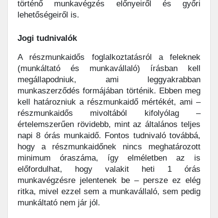
történő munkavégzés előnyeiről és győri
lehetőségeiről is.
Jogi tudnivalók
A részmunkaidős foglalkoztatásról a feleknek
(munkáltató és munkavállaló) írásban kell
megállapodniuk, ami leggyakrabban
munkaszerződés formájában történik. Ebben meg
kell határozniuk a részmunkaidő mértékét, ami –
részmunkaidős mivoltából kifolyólag –
értelemszerűen rövidebb, mint az általános teljes
napi 8 órás munkaidő. Fontos tudnivaló továbbá,
hogy a részmunkaidőnek nincs meghatározott
minimum óraszáma, így elméletben az is
előfordulhat, hogy valakit heti 1 órás
munkavégzésre jelentenek be – persze ez elég
ritka, mivel ezzel sem a munkavállaló, sem pedig
munkáltató nem jár jól.