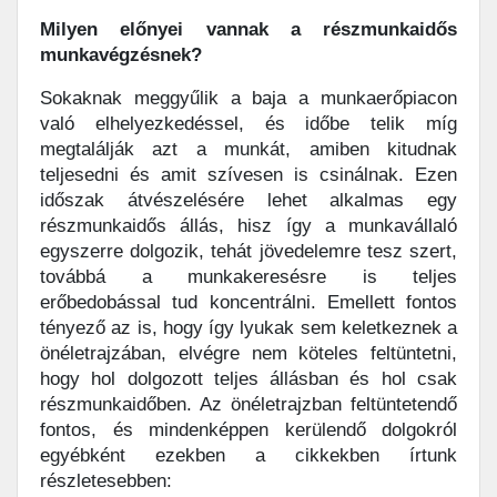
Milyen előnyei vannak a részmunkaidős
munkavégzésnek?
Sokaknak meggyűlik a baja a munkaerőpiacon
való elhelyezkedéssel, és időbe telik míg
megtalálják azt a munkát, amiben kitudnak
teljesedni és amit szívesen is csinálnak. Ezen
időszak átvészelésére lehet alkalmas egy
részmunkaidős állás, hisz így a munkavállaló
egyszerre dolgozik, tehát jövedelemre tesz szert,
továbbá a munkakeresésre is teljes
erőbedobással tud koncentrálni. Emellett fontos
tényező az is, hogy így lyukak sem keletkeznek a
önéletrajzában, elvégre nem köteles feltüntetni,
hogy hol dolgozott teljes állásban és hol csak
részmunkaidőben. Az önéletrajzban feltüntetendő
fontos, és mindenképpen kerülendő dolgokról
egyébként ezekben a cikkekben írtunk
részletesebben: