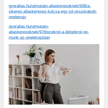
gyorallas.hu/utmutato-allaskeresoknek/938/a-
sikeres-allaskereses-kulcsa-egy-jol-osszerakott-
oneletrajz
gyorallas.hu/utmutato-
allaskeresoknek/978/ezekrol-a-dolgokrol-ne-
irjunk-az-oneletrajzban