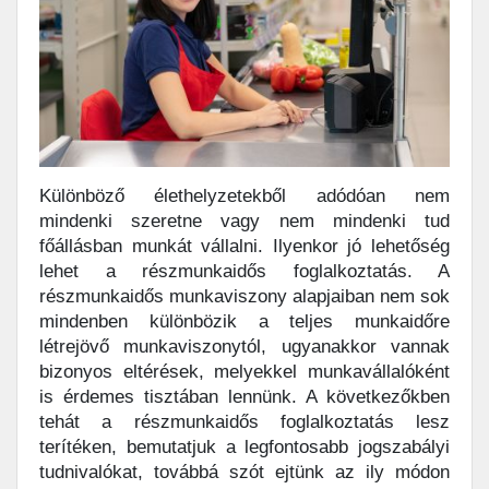
Különböző élethelyzetekből adódóan nem
mindenki szeretne vagy nem mindenki tud
főállásban munkát vállalni. Ilyenkor jó lehetőség
lehet a részmunkaidős foglalkoztatás. A
részmunkaidős munkaviszony alapjaiban nem sok
mindenben különbözik a teljes munkaidőre
létrejövő munkaviszonytól, ugyanakkor vannak
bizonyos eltérések, melyekkel munkavállalóként
is érdemes tisztában lennünk. A következőkben
tehát a részmunkaidős foglalkoztatás lesz
terítéken, bemutatjuk a legfontosabb jogszabályi
tudnivalókat, továbbá szót ejtünk az ily módon