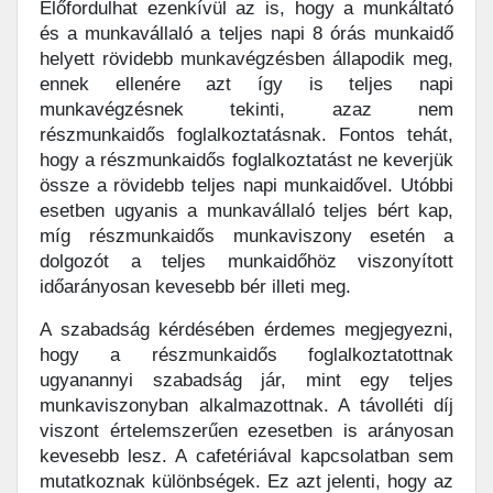
Előfordulhat ezenkívül az is, hogy a munkáltató
és a munkavállaló a teljes napi 8 órás munkaidő
helyett rövidebb munkavégzésben állapodik meg,
ennek ellenére azt így is teljes napi
munkavégzésnek tekinti, azaz nem
részmunkaidős foglalkoztatásnak. Fontos tehát,
hogy a részmunkaidős foglalkoztatást ne keverjük
össze a rövidebb teljes napi munkaidővel. Utóbbi
esetben ugyanis a munkavállaló teljes bért kap,
míg részmunkaidős munkaviszony esetén a
dolgozót a teljes munkaidőhöz viszonyított
időarányosan kevesebb bér illeti meg.
A szabadság kérdésében érdemes megjegyezni,
hogy a részmunkaidős foglalkoztatottnak
ugyanannyi szabadság jár, mint egy teljes
munkaviszonyban alkalmazottnak. A távolléti díj
viszont értelemszerűen ezesetben is arányosan
kevesebb lesz. A cafetériával kapcsolatban sem
mutatkoznak különbségek. Ez azt jelenti, hogy az