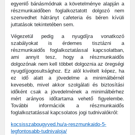
egyenlő bánásmódnak a követelménye alapján a
részmunkaidőben foglalkoztatott dolgozó nem
szenvedhet hátrányt cafeteria és béren kívüli
juttatások tekintetében sem.
Végezetül pedig a nyugdíjra vonatkozó
szabályokat is érdemes tisztázni a
részmunkaidős foglalkoztatással kapcsolatban,
ami annyit tesz, hogy a részmunkaidős
dolgozónak nem kell többet dolgoznia az öregségi
nyugdíjjogosultsághoz. Ez alól kivételt képez, ha
ez idő alatt a jövedelme a minimálbérnél
kevesebb, mivel akkor szolgálati és biztosítási
időként csak a jövedelmének a minimálbérhez
mért arányos időtartama vehető figyelembe.
További információk a részmunkaidős
foglalkoztatással kapcsolatos jogi tudnivalókról:
kocsisszabougyved.hu/a-reszmunkaido-5-
legfontosabb-tudnivaloja/