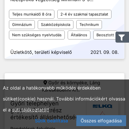
Teljes munkaidő 8 óra
2-4 év szakmai tapasztalat
Gimnázium
Szakközépiskola
Technikum
Nem szükséges nyelvtudás
Általános
Beosztott
Üzletkötő, területi képviselő
2021. 09. 08.
Győr és környéke,
Láng
Az oldal a hatékonyabb működés érdekében
Kereskedelmi Kft.
sütiket(cookie) használ. További információkért olvassa
Győri telephelyen
el a
gépjármű alkatrész
süti tájékoztatót!
értékesítő álláslehetőség
Sütik beállítása
Összes elfogadása
Rendelések felvétele,