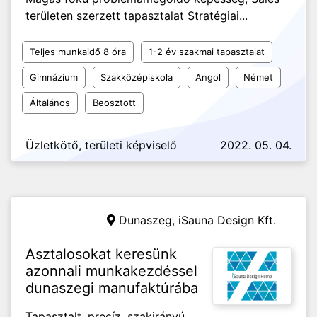
területen szerzett tapasztalat Stratégiai...
Teljes munkaidő 8 óra
1-2 év szakmai tapasztalat
Gimnázium
Szakközépiskola
Angol
Német
Általános
Beosztott
Üzletkötő, területi képviselő
2022. 05. 04.
Dunaszeg,
iSauna Design Kft.
Asztalosokat keresünk
azonnali munkakezdéssel
dunaszegi manufaktúrába
Tapasztalt, precíz, szakirányú