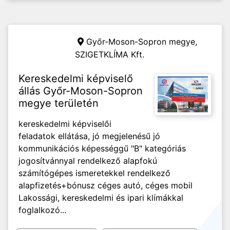
Győr-Moson-Sopron megye,
SZIGETKLÍMA Kft.
Kereskedelmi képviselő
állás Győr-Moson-Sopron
megye területén
kereskedelmi képviselői
feladatok ellátása, jó megjelenésű jó
kommunikációs képességgű "B" kategóriás
jogosítvánnyal rendelkező alapfokú
számítógépes ismeretekkel rendelkező
alapfizetés+bónusz céges autó, céges mobil
Lakossági, kereskedelmi és ipari klímákkal
foglalkozó...