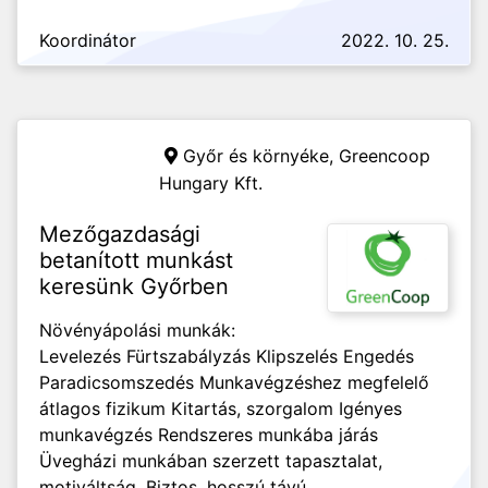
Koordinátor
2022. 10. 25.
Győr és környéke,
Greencoop
Hungary Kft.
Mezőgazdasági
betanított munkást
keresünk Győrben
Növényápolási munkák:
Levelezés Fürtszabályzás Klipszelés Engedés
Paradicsomszedés Munkavégzéshez megfelelő
átlagos fizikum Kitartás, szorgalom Igényes
munkavégzés Rendszeres munkába járás
Üvegházi munkában szerzett tapasztalat,
motiváltság. Biztos, hosszú távú...