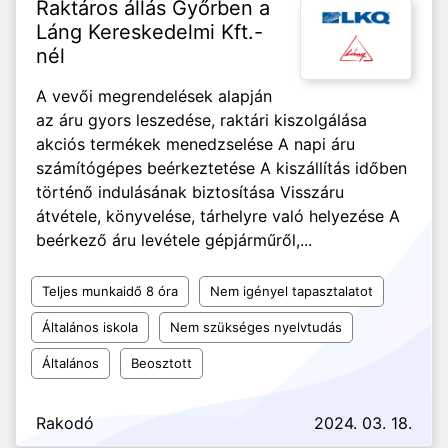
Raktáros állás Győrben a
Láng Kereskedelmi Kft.-
nél
A vevői megrendelések alapján
az áru gyors leszedése, raktári kiszolgálása
akciós termékek menedzselése A napi áru
számítógépes beérkeztetése A kiszállítás időben
történő indulásának biztosítása Visszáru
átvétele, könyvelése, tárhelyre való helyezése A
beérkező áru levétele gépjárműről,...
Teljes munkaidő 8 óra
Nem igényel tapasztalatot
Általános iskola
Nem szükséges nyelvtudás
Általános
Beosztott
Rakodó
2024. 03. 18.