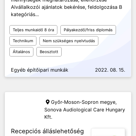
Alvállalkozói ajánlatok bekérése, feldolgozása B
kategóriás...
Teljes munkaidő 8 óra
Pályakezdő/friss diplomás
Technikum
Nem szükséges nyelvtudás
Általános
Beosztott
Egyéb építőipari munkák
2022. 08. 15.
Győr-Moson-Sopron megye,
Sonova Audiological Care Hungary
Kft.
Recepciós álláslehetőség