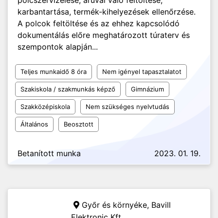
polcszervizelése, áruval való feltöltése,
karbantartása, termék-kihelyezések ellenőrzése.
A polcok feltöltése és az ehhez kapcsolódó
dokumentálás előre meghatározott túraterv és
szempontok alapján...
Teljes munkaidő 8 óra
Nem igényel tapasztalatot
Szakiskola / szakmunkás képző
Gimnázium
Szakközépiskola
Nem szükséges nyelvtudás
Általános
Beosztott
Betanított munka
2023. 01. 19.
Győr és környéke,
Bavill
Elektronic Kft.