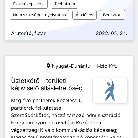
Szakközépiskola
Technikum
Nem szükséges nyelvtudás
Általános
Beosztott
Áruterítő, futár
2022. 05. 24.
Nyugat-Dunántúl,
H-bio Kft.
Üzletkötő - területi
képviselő álláslehetőség
Meglévő partnerek kezelése Új
partnerek felkutatása
Szerződéskötés, hozzá tartozó adminisztráció
Forgalom nyomonkövetése Középfokú
végzettség; Kiváló kommunikációs képesség;
Magas fokú problémamegoldó képesség; Sales