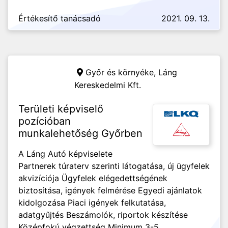
Értékesítő tanácsadó
2021. 09. 13.
Győr és környéke,
Láng
Kereskedelmi Kft.
Területi képviselő
pozícióban
munkalehetőség Győrben
A Láng Autó képviselete
Partnerek túraterv szerinti látogatása, új ügyfelek
akvizíciója Ügyfelek elégedettségének
biztosítása, igények felmérése Egyedi ajánlatok
kidolgozása Piaci igények felkutatása,
adatgyűjtés Beszámolók, riportok készítése
Középfokú végzettség Minimum 3-5...