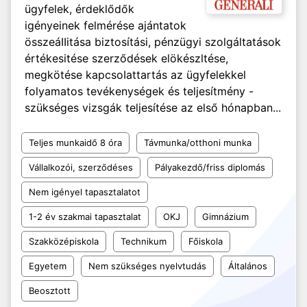
ügyfelek, érdeklődők
igényeinek felmérése ajántatok
összeáIIitása biztosítási, pénzügyi szolgáltatások
értékesitése szerződések elökészltése,
megkötése kapcsoIattartás az ügyfelekkel
folyamatos tevékenységek és teljesítmény -
szükséges vizsgák teljesítése az első hónapban...
Teljes munkaidő 8 óra
Távmunka/otthoni munka
Vállalkozói, szerződéses
Pályakezdő/friss diplomás
Nem igényel tapasztalatot
1-2 év szakmai tapasztalat
OKJ
Gimnázium
Szakközépiskola
Technikum
Főiskola
Egyetem
Nem szükséges nyelvtudás
Általános
Beosztott