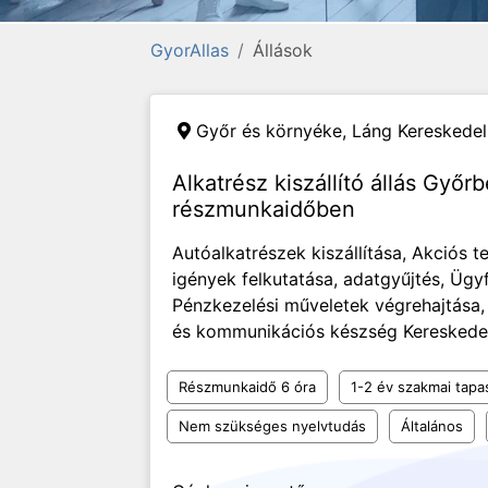
GyorAllas
Állások
Győr és környéke,
Láng Kereskedel
Alkatrész kiszállító állás Győr
részmunkaidőben
Autóalkatrészek kiszállítása, Akciós 
igények felkutatása, adatgyűjtés, Ügy
Pénzkezelési műveletek végrehajtása
és kommunikációs készség Kereskedelmi
Részmunkaidő 6 óra
1-2 év szakmai tapa
Nem szükséges nyelvtudás
Általános