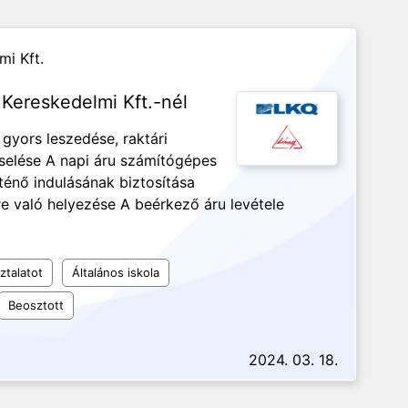
mi Kft.
 Kereskedelmi Kft.-nél
gyors leszedése, raktári
selése A napi áru számítógépes
rténő indulásának biztosítása
re való helyezése A beérkező áru levétele
ztalatot
Általános iskola
Beosztott
2024. 03. 18.