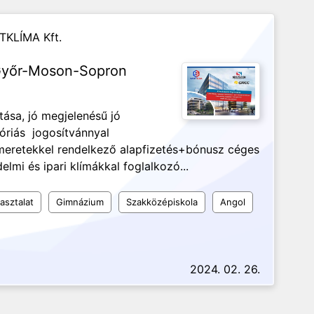
TKLÍMA Kft.
 Győr-Moson-Sopron
tása, jó megjelenésű jó
riás jogosítvánnyal
meretekkel rendelkező alapfizetés+bónusz céges
lmi és ipari klímákkal foglalkozó...
asztalat
Gimnázium
Szakközépiskola
Angol
2024. 02. 26.