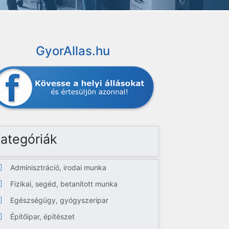
GyorAllas.hu
ategóriák
Adminisztráció, irodai munka
Fizikai, segéd, betanított munka
Egészségügy, gyógyszeripar
Építőipar, építészet