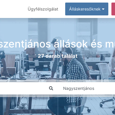
Ügyfélszolgálat
Álláskeresőknek
zentjános állások és 
27 darab találat