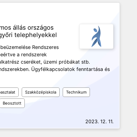
amos állás országos
yőri telephelyekkel
s beüzemelése Rendszeres
leértve a rendszerek
alkatrész cseréket, üzemi próbákat stb.
rendszerekben. Ügyfélkapcsolatok fenntartása és
asztalat
Szakközépiskola
Technikum
Beosztott
2023. 12. 11.