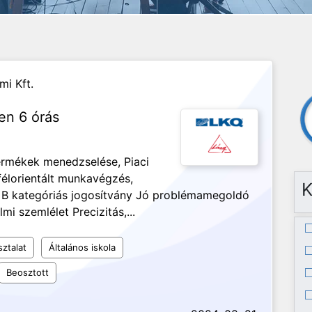
mi Kft.
ben 6 órás
termékek menedzselése, Piaci
félorientált munkavégzés,
K
, B kategóriás jogosítvány Jó problémamegoldó
 szemlélet Precizitás,...
sztalat
Általános iskola
Beosztott