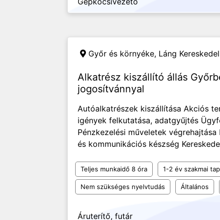
Gépkocsivezető
Győr és környéke,
Láng Kereskedel
Alkatrész kiszállító állás Győr
jogosítvánnyal
Autóalkatrészek kiszállítása Akciós 
igények felkutatása, adatgyűjtés Ügy
Pénzkezelési műveletek végrehajtása
és kommunikációs készség Kereskedelmi
Teljes munkaidő 8 óra
1-2 év szakmai tap
Nem szükséges nyelvtudás
Általános
Áruterítő, futár