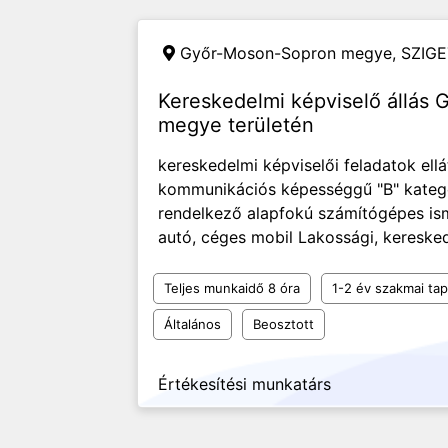
Győr-Moson-Sopron megye,
SZIGE
Kereskedelmi képviselő állás
megye területén
kereskedelmi képviselői feladatok ellá
kommunikációs képességgű "B" kategó
rendelkező alapfokú számítógépes is
autó, céges mobil Lakossági, kereskede
Teljes munkaidő 8 óra
1-2 év szakmai tap
Általános
Beosztott
Értékesítési munkatárs