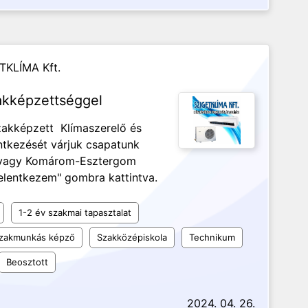
TKLÍMA Kft.
akképzettséggel
Szakképzett Klímaszerelő és
ntkezését várjuk csapatunk
/vagy Komárom-Esztergom
Jelentkezem" gombra kattintva.
1-2 év szakmai tapasztalat
 szakmunkás képző
Szakközépiskola
Technikum
Beosztott
2024. 04. 26.