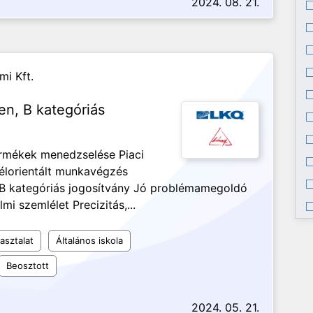
2024. 08. 21.
mi Kft.
ben, B kategóriás
termékek menedzselése Piaci
félorientált munkavégzés
 B kategóriás jogosítvány Jó problémamegoldó
 szemlélet Precizitás,...
asztalat
Általános iskola
Beosztott
2024. 05. 21.