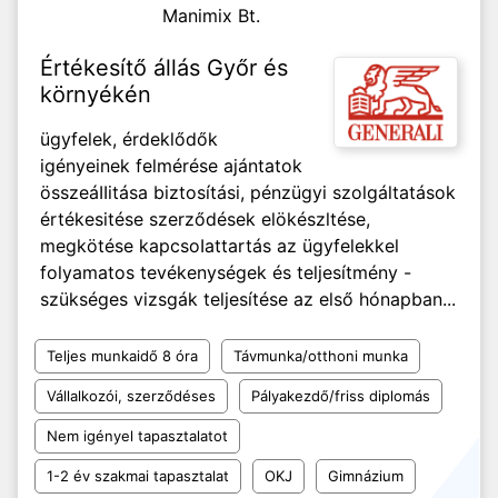
Manimix Bt.
Értékesítő állás Győr és
környékén
ügyfelek, érdeklődők
igényeinek felmérése ajántatok
összeáIIitása biztosítási, pénzügyi szolgáltatások
értékesitése szerződések elökészltése,
megkötése kapcsoIattartás az ügyfelekkel
folyamatos tevékenységek és teljesítmény -
szükséges vizsgák teljesítése az első hónapban...
Teljes munkaidő 8 óra
Távmunka/otthoni munka
Vállalkozói, szerződéses
Pályakezdő/friss diplomás
Nem igényel tapasztalatot
1-2 év szakmai tapasztalat
OKJ
Gimnázium