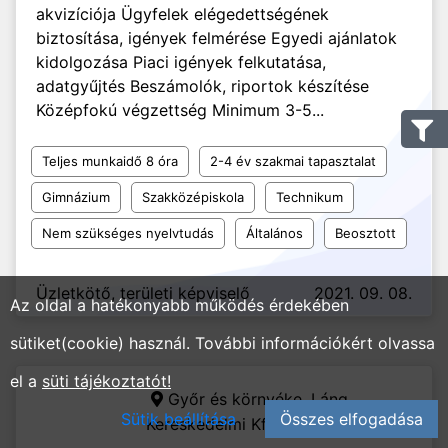
akvizíciója Ügyfelek elégedettségének
biztosítása, igények felmérése Egyedi ajánlatok
kidolgozása Piaci igények felkutatása,
adatgyűjtés Beszámolók, riportok készítése
Középfokú végzettség Minimum 3-5...
Teljes munkaidő 8 óra
2-4 év szakmai tapasztalat
Gimnázium
Szakközépiskola
Technikum
Nem szükséges nyelvtudás
Általános
Beosztott
Üzletkötő, területi képviselő
2021. 09. 08.
Az oldal a hatékonyabb működés érdekében
sütiket(cookie) használ. További információkért olvassa
el a
süti tájékoztatót!
Győr és környéke,
Láng
Sütik beállítása
Összes elfogadása
Kereskedelmi Kft.