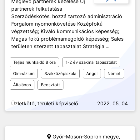
Meglévő partnerek kezelése Új
partnerek felkutatása
Szerződéskötés, hozzá tartozó adminisztráció
Forgalom nyomonkövetése Középfokú
végzettség; Kiváló kommunikációs képesség;
Magas fokú problémamegoldó képesség; Sales
területen szerzett tapasztalat Stratégiai...
Teljes munkaidő 8 óra
1-2 év szakmai tapasztalat
Gimnázium
Szakközépiskola
Angol
Német
Általános
Beosztott
Üzletkötő, területi képviselő
2022. 05. 04.
Győr-Moson-Sopron megye,