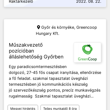
Raktárkezelő
2022. 08. 22.
Győr és környéke,
Greencoop
Hungary Kft.
Műszakvezető
pozícióban
álláslehetőség Győrben
Egy paradicsomtermesztésben
dolgozó, 27-45 fős csapat iranyitása, ellenőrzése
a fő feladat. szakmai tapasztalat üvegházi
termesztésben jó kommunikációs készség
jó szervezőkészség pontos, precíz munkavégzés
rugalmasság Szakmai tapasztalat üvegházi...
Megyei hirdetés
Teljes munkaidő 8 óra