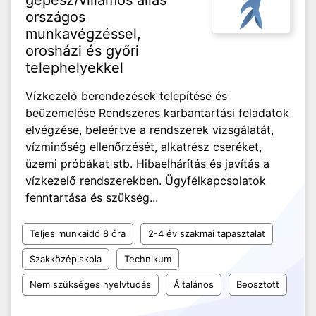
gépész/villamos állás
országos
munkavégzéssel,
orosházi és győri
telephelyekkel
Vízkezelő berendezések telepítése és
beüzemelése Rendszeres karbantartási feladatok
elvégzése, beleértve a rendszerek vizsgálatát,
vízminőség ellenőrzését, alkatrész cseréket,
üzemi próbákat stb. Hibaelhárítás és javítás a
vízkezelő rendszerekben. Ügyfélkapcsolatok
fenntartása és szükség...
Teljes munkaidő 8 óra
2-4 év szakmai tapasztalat
Szakközépiskola
Technikum
Nem szükséges nyelvtudás
Általános
Beosztott