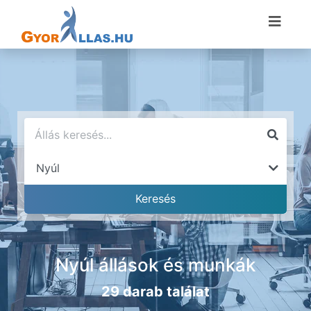
Nyúl állások és munkák
29 darab találat