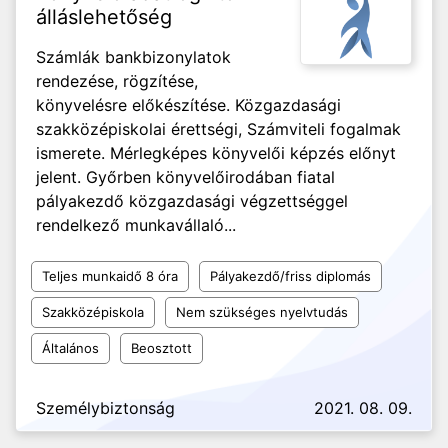
álláslehetőség
Számlák bankbizonylatok
rendezése, rögzítése,
könyvelésre előkészítése. Közgazdasági
szakközépiskolai érettségi, Számviteli fogalmak
ismerete. Mérlegképes könyvelői képzés előnyt
jelent. Győrben könyvelőirodában fiatal
pályakezdő közgazdasági végzettséggel
rendelkező munkavállaló...
Teljes munkaidő 8 óra
Pályakezdő/friss diplomás
Szakközépiskola
Nem szükséges nyelvtudás
Általános
Beosztott
Személybiztonság
2021. 08. 09.