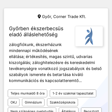
Győr,
Corner Trade Kft.
Győrben ékszerbecsüs
eladó álláslehetőség
zálogfiókunk, ékszerházunk
mindennapi működésének
ellátása; értékesítés, magas szintű, udvarias
kiszolgálás; záloghitelezésre és kereskedelmi
tevékenységre vonatkozó jogszabályok és belső
szabályok ismerete és betartása kiváló
kommunikációs és kapcsolatteremtő...
Teljes munkaidő 8 óra
1-2 év szakmai tapasztalat
OKJ
Gimnázium
Szakközépiskola
Nem szükséges nyelvtudás
Általános
Beosztott