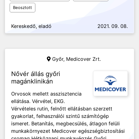
Beosztott
Kereskedő, eladó
2021. 09. 08.
Győr,
Medicover Zrt.
Nővér állás győri
magánklinikán
Orvosok mellett asszisztencia
ellátása. Vérvétel, EKG.
Vérvételes rutin, felnőtt ellátásban szerzett
gyakorlat, felhasználói szintű számítógép
ismeret. Betanítás, megbecsülés, átlagon felüli
munkakörnyezet Medicover egészségbiztosítási
csomag Hétköznapi munkavégzés Győri...