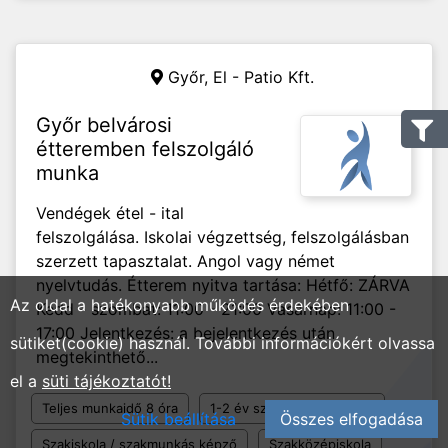
Győr,
El - Patio Kft.
Győr belvárosi
étteremben felszolgáló
munka
Vendégek étel - ital
felszolgálása. Iskolai végzettség, felszolgálásban
szerzett tapasztalat. Angol vagy német
nyelvtudás. Étterem nyitva tartása: Hétfő: ZÁRVA
Az oldal a hatékonyabb működés érdekében
Kedd - szombat: 11:00 - 21:00 Vasárnap: 11:00 -
17:00 Jelentkezés: a bejelentkezés után
sütiket(cookie) használ. További információkért olvassa
megtekinthető...
el a
süti tájékoztatót!
Teljes munkaidő 8 óra
1-2 év szakmai tapasztalat
Sütik beállítása
Összes elfogadása
Szakiskola / szakmunkás képző
Szakközépiskola