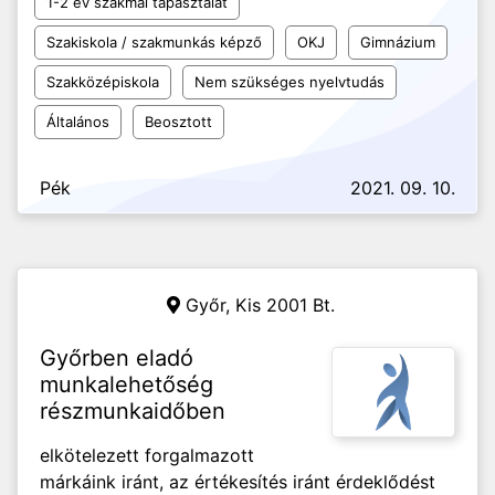
1-2 év szakmai tapasztalat
Szakiskola / szakmunkás képző
OKJ
Gimnázium
Szakközépiskola
Nem szükséges nyelvtudás
Általános
Beosztott
Pék
2021. 09. 10.
Győr,
Kis 2001 Bt.
Győrben eladó
munkalehetőség
részmunkaidőben
elkötelezett forgalmazott
márkáink iránt, az értékesítés iránt érdeklődést