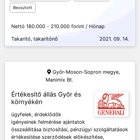
Beosztott
Nettó 180.000 - 210.000 forint / Hónap
Takarító, takarítónő
2021. 09. 14.
Győr-Moson-Sopron megye,
Manimix Bt.
Értékesítő állás Győr és
környékén
ügyfelek, érdeklődők
igényeinek felmérése ajántatok
összeáIIitása biztosítási, pénzügyi szolgáltatások
értékesitése szerződések elökészltése,