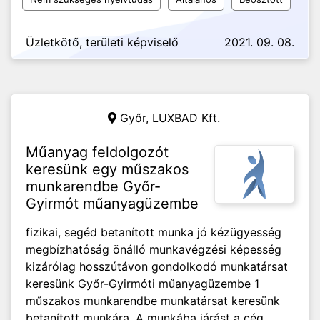
Üzletkötő, területi képviselő
2021. 09. 08.
Győr,
LUXBAD Kft.
Műanyag feldolgozót
keresünk egy műszakos
munkarendbe Győr-
Gyirmót műanyagüzembe
fizikai, segéd betanított munka jó kézügyesség
megbízhatóság önálló munkavégzési képesség
kizárólag hosszútávon gondolkodó munkatársat
keresünk Győr-Gyirmóti műanyagüzembe 1
műszakos munkarendbe munkatársat keresünk
betanított munkára. A munkába járást a cég