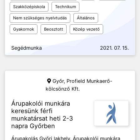
Szakközépiskola
Technikum
Nem szükséges nyelvtudás
Általános
Gyakornok
Beosztott
Közép vezető
Segédmunka
2021. 07. 15.
Győr,
Profield Munkaerő-
kölcsönző Kft.
Árupakolói munkára
keresünk férfi
munkatársat heti 2-3
napra Győrben
Árupakolás Győri lakhely. Árupakolói munkára