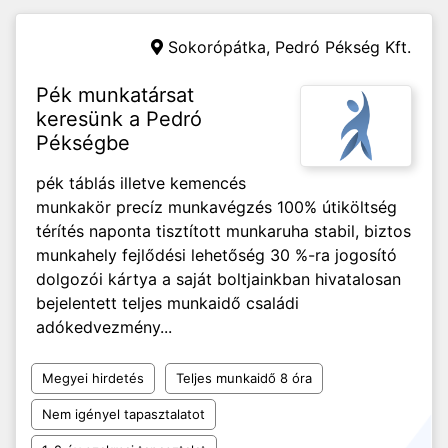
Sokorópátka,
Pedró Pékség Kft.
Pék munkatársat
keresünk a Pedró
Pékségbe
pék táblás illetve kemencés
munkakör precíz munkavégzés 100% útiköltség
térítés naponta tisztított munkaruha stabil, biztos
munkahely fejlődési lehetőség 30 %-ra jogosító
dolgozói kártya a saját boltjainkban hivatalosan
bejelentett teljes munkaidő családi
adókedvezmény...
Megyei hirdetés
Teljes munkaidő 8 óra
Nem igényel tapasztalatot