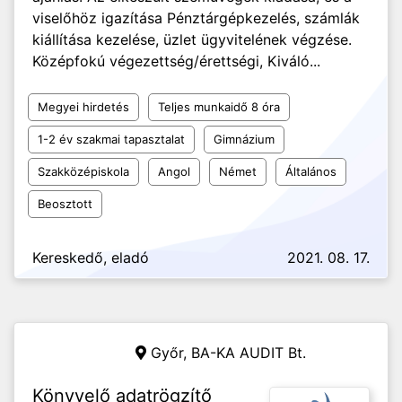
viselőhöz igazítása Pénztárgépkezelés, számlák
kiállítása kezelése, üzlet ügyvitelének végzése.
Középfokú végezettség/érettségi, Kiváló...
Megyei hirdetés
Teljes munkaidő 8 óra
1-2 év szakmai tapasztalat
Gimnázium
Szakközépiskola
Angol
Német
Általános
Beosztott
Kereskedő, eladó
2021. 08. 17.
Győr,
BA-KA AUDIT Bt.
Könyvelő adatrögzítő