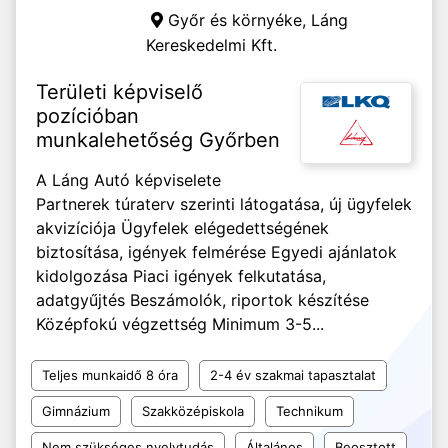
Győr és környéke,
Láng
Kereskedelmi Kft.
Területi képviselő
pozícióban
munkalehetőség Győrben
A Láng Autó képviselete
Partnerek túraterv szerinti látogatása, új ügyfelek
akvizíciója Ügyfelek elégedettségének
biztosítása, igények felmérése Egyedi ajánlatok
kidolgozása Piaci igények felkutatása,
adatgyűjtés Beszámolók, riportok készítése
Középfokú végzettség Minimum 3-5...
Teljes munkaidő 8 óra
2-4 év szakmai tapasztalat
Gimnázium
Szakközépiskola
Technikum
Nem szükséges nyelvtudás
Általános
Beosztott