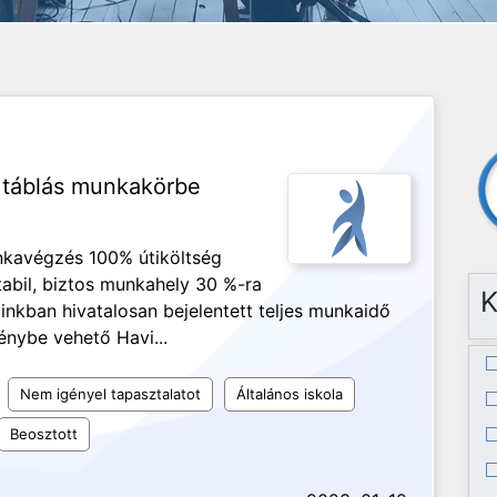
 táblás munkakörbe
nkavégzés 100% útiköltség
tabil, biztos munkahely 30 %-ra
K
ainkban hivatalosan bejelentett teljes munkaidő
nybe vehető Havi...
Nem igényel tapasztalatot
Általános iskola
Beosztott