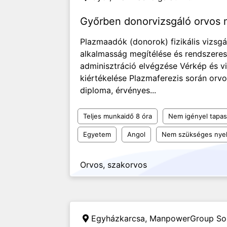
Győrben donorvizsgáló orvos
Plazmaadók (donorok) fizikális vizsgá
alkalmasság megítélése és rendszeres
adminisztráció elvégzése Vérkép és vi
kiértékelése Plazmaferezis során orvos
diploma, érvényes...
Teljes munkaidő 8 óra
Nem igényel tapas
Egyetem
Angol
Nem szükséges nyel
Orvos, szakorvos
Egyházkarcsa,
ManpowerGroup Solu