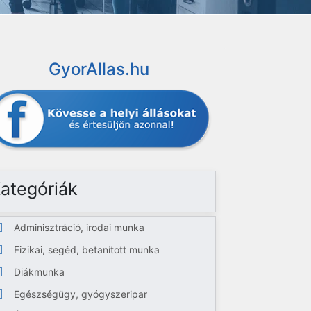
GyorAllas.hu
ategóriák
Adminisztráció, irodai munka
Fizikai, segéd, betanított munka
Diákmunka
Egészségügy, gyógyszeripar