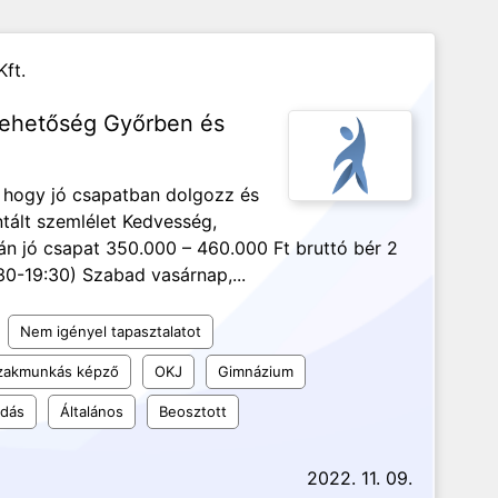
ft.
slehetőség Győrben és
, hogy jó csapatban dolgozz és
tált szemlélet Kedvesség,
án jó csapat 350.000 – 460.000 Ft bruttó bér 2
0-19:30) Szabad vasárnap,...
Nem igényel tapasztalatot
szakmunkás képző
OKJ
Gimnázium
udás
Általános
Beosztott
2022. 11. 09.