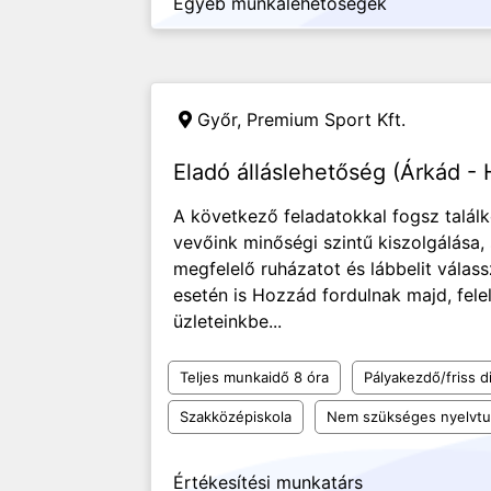
Egyéb munkalehetőségek
Győr,
Premium Sport Kft.
Eladó álláslehetőség (Árkád - 
A következő feladatokkal fogsz találk
vevőink minőségi szintű kiszolgálása, 
megfelelő ruházatot és lábbelit válas
esetén is Hozzád fordulnak majd, felel
üzleteinkbe...
Teljes munkaidő 8 óra
Pályakezdő/friss d
Szakközépiskola
Nem szükséges nyelvt
Értékesítési munkatárs