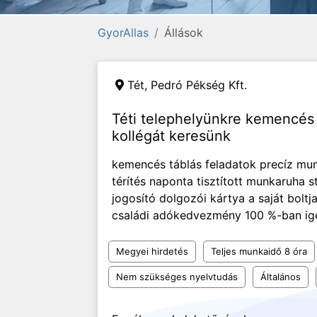
GyorAllas
Állások
Tét,
Pedró Pékség Kft.
Téti telephelyünkre kemencés
kollégát keresünk
kemencés táblás feladatok precíz mu
térítés naponta tisztított munkaruha s
jogosító dolgozói kártya a saját boltj
családi adókedvezmény 100 %-ban igé
Megyei hirdetés
Teljes munkaidő 8 óra
Nem szükséges nyelvtudás
Általános