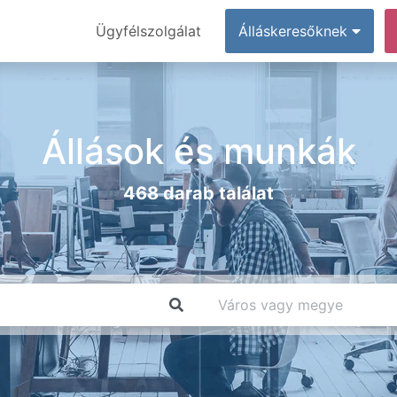
Ügyfélszolgálat
Álláskeresőknek
Állások és munkák
468 darab találat