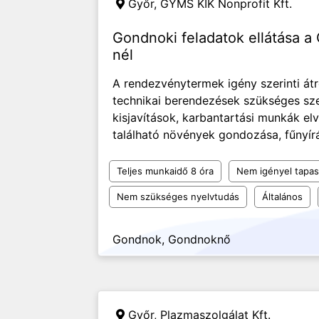
Győr,
GYMS KIK Nonprofit Kft.
Gondnoki feladatok ellátása a
nél
A rendezvénytermek igény szerinti át
technikai berendezések szükséges sz
kisjavítások, karbantartási munkák el
található növények gondozása, fűnyírás
Teljes munkaidő 8 óra
Nem igényel tapas
Nem szükséges nyelvtudás
Általános
Gondnok, Gondnoknő
Győr,
Plazmaszolgálat Kft.