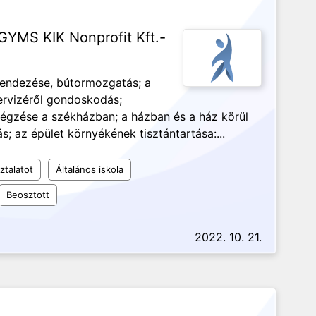
 GYMS KIK Nonprofit Kft.-
rendezése, bútormozgatás; a
ervizéről gondoskodás;
végzése a székházban; a házban és a ház körül
; az épület környékének tisztántartása:...
ztalatot
Általános iskola
Beosztott
2022. 10. 21.