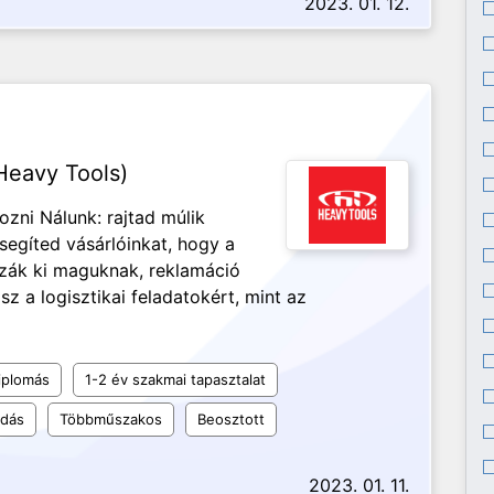
2023. 01. 12.
Heavy Tools)
ozni Nálunk: rajtad múlik
segíted vásárlóinkat, hogy a
szák ki maguknak, reklamáció
sz a logisztikai feladatokért, mint az
iplomás
1-2 év szakmai tapasztalat
udás
Többműszakos
Beosztott
2023. 01. 11.