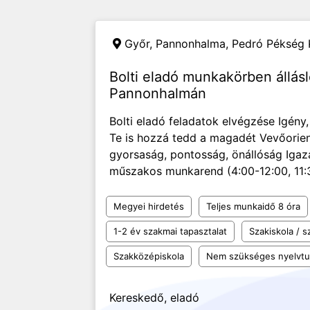
Győr, Pannonhalma,
Pedró Pékség K
Bolti eladó munkakörben állá
Pannonhalmán
Bolti eladó feladatok elvégzése Igény
Te is hozzá tedd a magadét Vevőorien
gyorsaság, pontosság, önállóság Igaz
műszakos munkarend (4:00-12:00, 11:3
Megyei hirdetés
Teljes munkaidő 8 óra
1-2 év szakmai tapasztalat
Szakiskola / 
Szakközépiskola
Nem szükséges nyelvt
Kereskedő, eladó