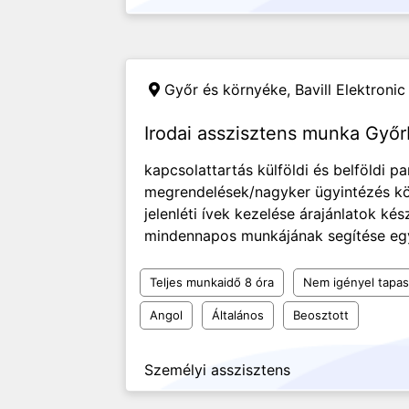
Győr és környéke,
Bavill Elektronic 
Irodai asszisztens munka Győ
kapcsolattartás külföldi és belföldi p
megrendelések/nagyker ügyintézés kö
jelenléti ívek kezelése árajánlatok ké
mindennapos munkájának segítése egy
Teljes munkaidő 8 óra
Nem igényel tapas
Angol
Általános
Beosztott
Személyi asszisztens