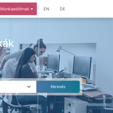
Munkaadóknak
EN
DE
kák