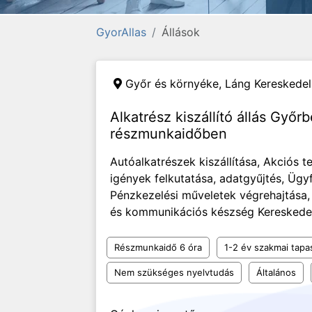
GyorAllas
Állások
Győr és környéke,
Láng Kereskedel
Alkatrész kiszállító állás Győr
részmunkaidőben
Autóalkatrészek kiszállítása, Akciós 
igények felkutatása, adatgyűjtés, Ügy
Pénzkezelési műveletek végrehajtása
és kommunikációs készség Kereskedelmi
Részmunkaidő 6 óra
1-2 év szakmai tapa
Nem szükséges nyelvtudás
Általános