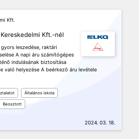
mi Kft.
 Kereskedelmi Kft.-nél
gyors leszedése, raktári
selése A napi áru számítógépes
rténő indulásának biztosítása
re való helyezése A beérkező áru levétele
ztalatot
Általános iskola
Beosztott
2024. 03. 18.