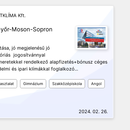
TKLÍMA Kft.
 Győr-Moson-Sopron
tása, jó megjelenésű jó
riás jogosítvánnyal
meretekkel rendelkező alapfizetés+bónusz céges
lmi és ipari klímákkal foglalkozó...
asztalat
Gimnázium
Szakközépiskola
Angol
2024. 02. 26.