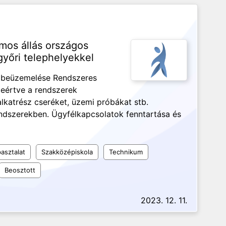
amos állás országos
yőri telephelyekkel
s beüzemelése Rendszeres
leértve a rendszerek
alkatrész cseréket, üzemi próbákat stb.
rendszerekben. Ügyfélkapcsolatok fenntartása és
asztalat
Szakközépiskola
Technikum
Beosztott
2023. 12. 11.