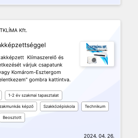
TKLÍMA Kft.
akképzettséggel
Szakképzett Klímaszerelő és
ntkezését várjuk csapatunk
/vagy Komárom-Esztergom
Jelentkezem" gombra kattintva.
1-2 év szakmai tapasztalat
 szakmunkás képző
Szakközépiskola
Technikum
Beosztott
2024. 04. 26.