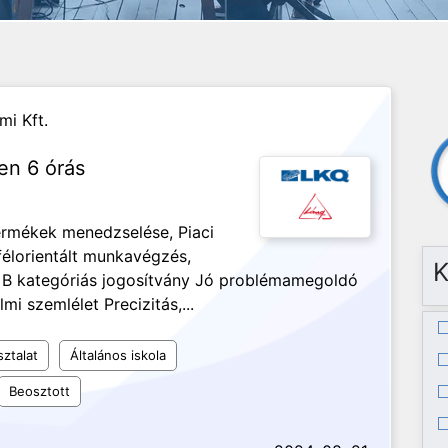
mi Kft.
ben 6 órás
termékek menedzselése, Piaci
félorientált munkavégzés,
K
, B kategóriás jogosítvány Jó problémamegoldó
 szemlélet Precizitás,...
sztalat
Általános iskola
Beosztott