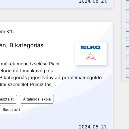
2024. 08. 21.
mi Kft.
ben, B kategóriás
termékek menedzselése Piaci
félorientált munkavégzés
 B kategóriás jogosítvány Jó problémamegoldó
 szemlélet Precizitás,...
asztalat
Általános iskola
Beosztott
2024. 05. 21.