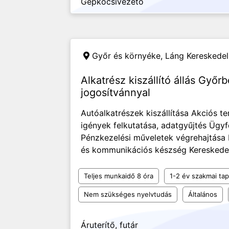
Gépkocsivezető
Győr és környéke,
Láng Kereskedel
Alkatrész kiszállító állás Győr
jogosítvánnyal
Autóalkatrészek kiszállítása Akciós 
igények felkutatása, adatgyűjtés Ügy
Pénzkezelési műveletek végrehajtása
és kommunikációs készség Kereskedelmi
Teljes munkaidő 8 óra
1-2 év szakmai tap
Nem szükséges nyelvtudás
Általános
Áruterítő, futár