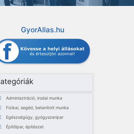
GyorAllas.hu
ategóriák
Adminisztráció, irodai munka
Fizikai, segéd, betanított munka
Egészségügy, gyógyszeripar
Építőipar, építészet