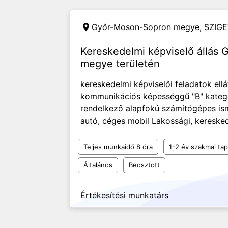
Győr-Moson-Sopron megye,
SZIGE
Kereskedelmi képviselő állás
megye területén
kereskedelmi képviselői feladatok ellá
kommunikációs képességgű "B" kategó
rendelkező alapfokú számítógépes is
autó, céges mobil Lakossági, kereskede
Teljes munkaidő 8 óra
1-2 év szakmai tap
Általános
Beosztott
Értékesítési munkatárs