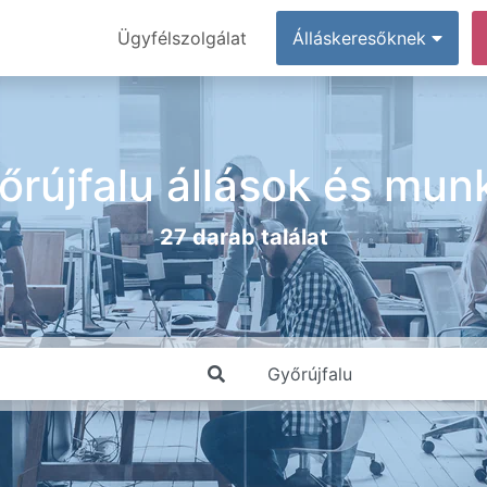
Ügyfélszolgálat
Álláskeresőknek
őrújfalu állások és mun
27 darab találat