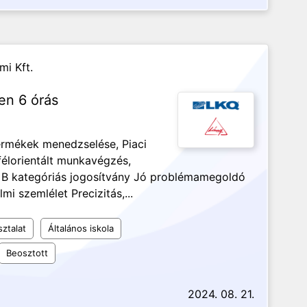
mi Kft.
ben 6 órás
termékek menedzselése, Piaci
félorientált munkavégzés,
, B kategóriás jogosítvány Jó problémamegoldó
 szemlélet Precizitás,...
sztalat
Általános iskola
Beosztott
2024. 08. 21.