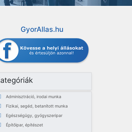
GyorAllas.hu
ategóriák
Adminisztráció, irodai munka
Fizikai, segéd, betanított munka
Egészségügy, gyógyszeripar
Építőipar, építészet