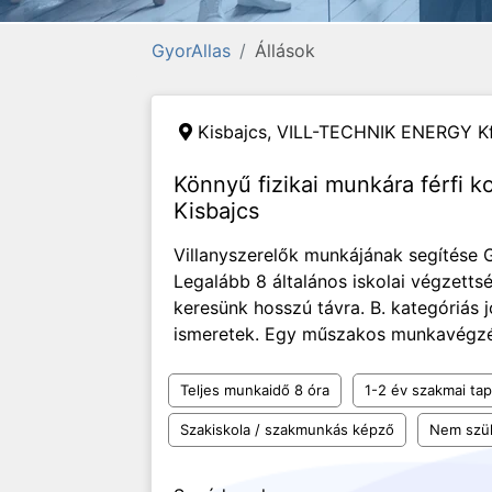
GyorAllas
Állások
Kisbajcs,
VILL-TECHNIK ENERGY Kf
Könnyű fizikai munkára férfi k
Kisbajcs
Villanyszerelők munkájának segítése 
Legalább 8 általános iskolai végzetts
keresünk hosszú távra. B. kategóriás 
ismeretek. Egy műszakos munkavégzés
Teljes munkaidő 8 óra
1-2 év szakmai tap
Szakiskola / szakmunkás képző
Nem szü