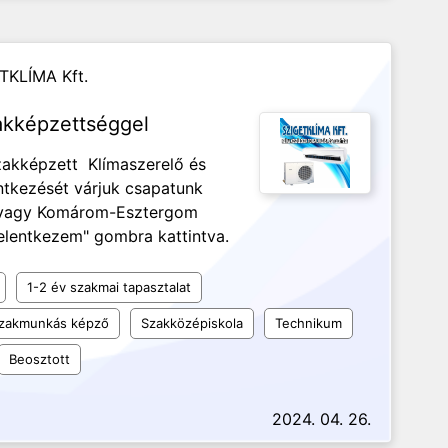
TKLÍMA Kft.
akképzettséggel
Szakképzett Klímaszerelő és
ntkezését várjuk csapatunk
/vagy Komárom-Esztergom
Jelentkezem" gombra kattintva.
1-2 év szakmai tapasztalat
 szakmunkás képző
Szakközépiskola
Technikum
Beosztott
2024. 04. 26.