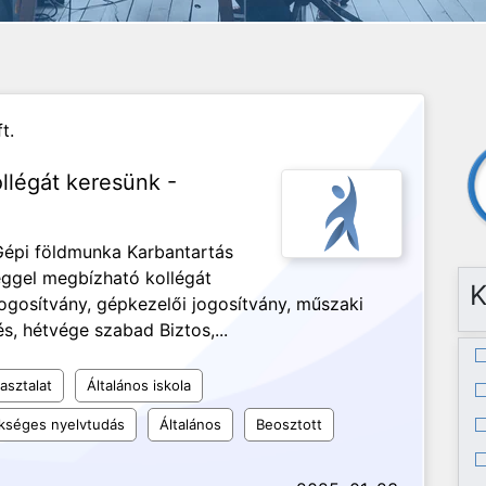
t.
ollégát keresünk -
Gépi földmunka Karbantartás
éggel megbízható kollégát
K
jogosítvány, gépkezelői jogosítvány, műszaki
, hétvége szabad Biztos,...
asztalat
Általános iskola
kséges nyelvtudás
Általános
Beosztott