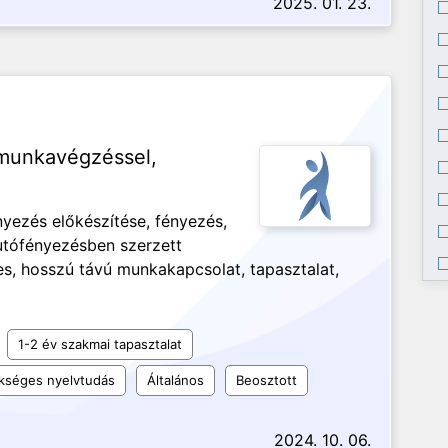
2025. 01. 23.
 munkavégzéssel,
nyezés előkészítése, fényezés,
autófényezésben szerzett
es, hosszú távú munkakapcsolat, tapasztalat,
1-2 év szakmai tapasztalat
kséges nyelvtudás
Általános
Beosztott
2024. 10. 06.