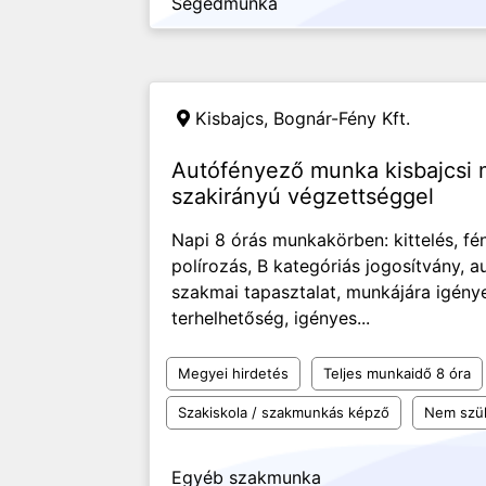
Segédmunka
Kisbajcs,
Bognár-Fény Kft.
Autófényező munka kisbajcsi
szakirányú végzettséggel
Napi 8 órás munkakörben: kittelés, fé
polírozás, B kategóriás jogosítvány, 
szakmai tapasztalat, munkájára igény
terhelhetőség, igényes...
Megyei hirdetés
Teljes munkaidő 8 óra
Szakiskola / szakmunkás képző
Nem szü
Egyéb szakmunka