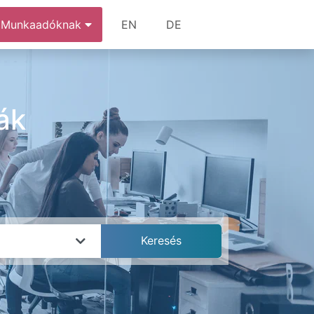
Munkaadóknak
EN
DE
ák