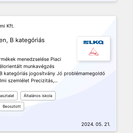
mi Kft.
ben, B kategóriás
termékek menedzselése Piaci
félorientált munkavégzés
 B kategóriás jogosítvány Jó problémamegoldó
 szemlélet Precizitás,...
asztalat
Általános iskola
Beosztott
2024. 05. 21.