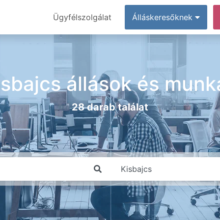
Ügyfélszolgálat
Álláskeresőknek
isbajcs állások és munk
28 darab találat