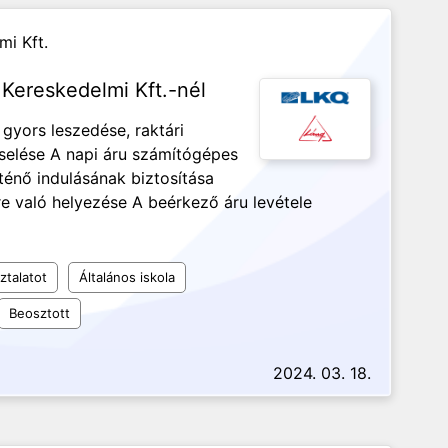
mi Kft.
 Kereskedelmi Kft.-nél
gyors leszedése, raktári
selése A napi áru számítógépes
rténő indulásának biztosítása
re való helyezése A beérkező áru levétele
ztalatot
Általános iskola
Beosztott
2024. 03. 18.