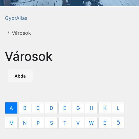
GyorAllas
Városok
Városok
Abda
A
B
C
D
E
G
H
K
L
M
N
P
S
T
V
W
É
Ö