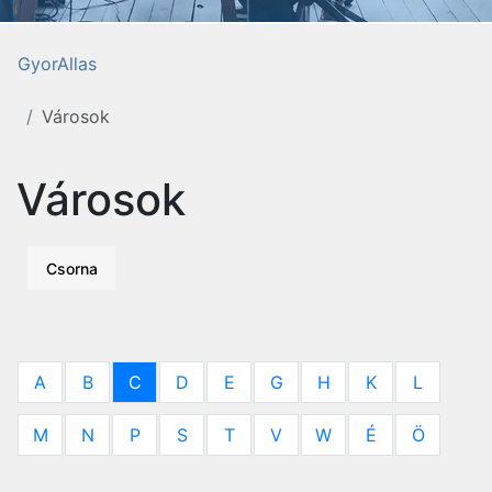
GyorAllas
Városok
Városok
Csorna
A
B
C
D
E
G
H
K
L
M
N
P
S
T
V
W
É
Ö