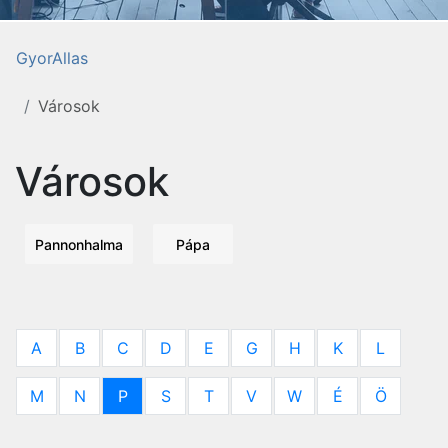
GyorAllas
Városok
Városok
Pannonhalma
Pápa
A
B
C
D
E
G
H
K
L
M
N
P
S
T
V
W
É
Ö