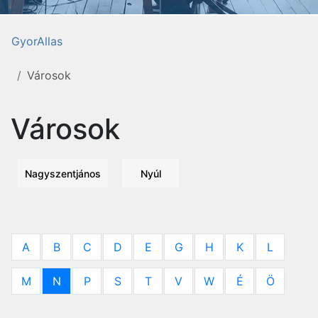
GyorAllas
Városok
Városok
Nagyszentjános
Nyúl
A
B
C
D
E
G
H
K
L
M
N
P
S
T
V
W
É
Ö