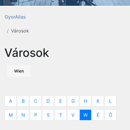
GyorAllas
Városok
Városok
Wien
A
B
C
D
E
G
H
K
L
M
N
P
S
T
V
W
É
Ö