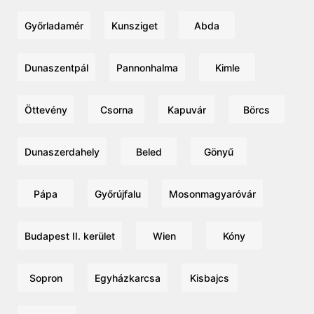
Győrladamér
Kunsziget
Abda
Dunaszentpál
Pannonhalma
Kimle
Öttevény
Csorna
Kapuvár
Börcs
Dunaszerdahely
Beled
Gönyű
Pápa
Győrújfalu
Mosonmagyaróvár
Budapest II. kerület
Wien
Kóny
Sopron
Egyházkarcsa
Kisbajcs