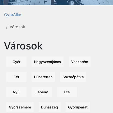
GyorAllas
Városok
Városok
Győr
Nagyszentjános
Veszprém
Tét
Hünstetten
Sokorópátka
Nyúl
Lébény
Écs
Győrszemere
Dunaszeg
Győrújbarát