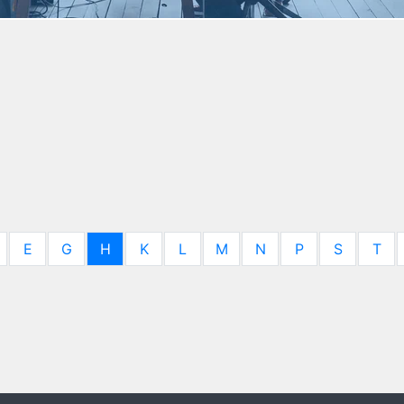
E
G
H
K
L
M
N
P
S
T