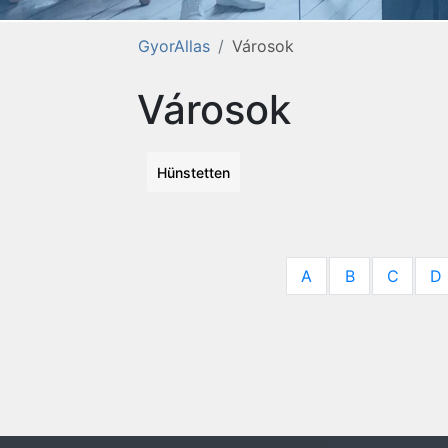
GyorAllas
Városok
Városok
Hünstetten
A
B
C
D