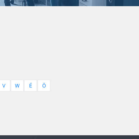
V
W
É
Ö